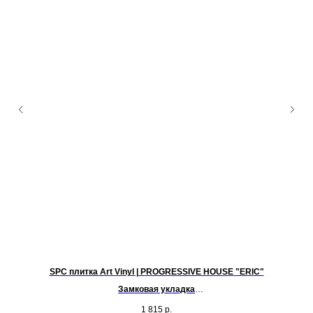
SPC плитка Art Vinyl | PROGRESSIVE HOUSE "ERIC"
Замковая укладка
Размер -планка 1220 х 200,8 мм
1 815
р.