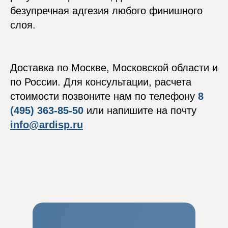
безупречная адгезия любого финишного
слоя.
Доставка по Москве, Московской области и
по России. Для консультации, расчета
стоимости позвоните нам по телефону
8
(495) 363-85-50
или напишите на почту
info@ardisp.ru
ARDIS
Info@ardisp.ru
ООО «Ардис-М»
+7 (495) 363 85 50
Пн-пт
9:00-18:00
г. Москва, ш. Фрезер 5/1, помещение 1н
Карта сайта
Политика конфиденциальности
Golden Studio - продвижение сайта