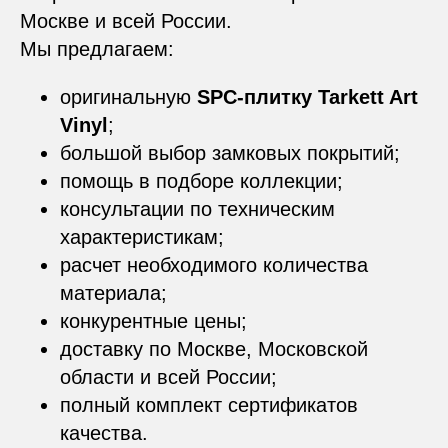
Москве и всей России.
Мы предлагаем:
оригинальную
SPC-плитку Tarkett Art
Vinyl
;
большой выбор замковых покрытий;
помощь в подборе коллекции;
консультации по техническим
характеристикам;
расчет необходимого количества
ARDIS
материала;
конкурентные цены;
Info@ardisp.ru
ООО «Ардис-М»
+7 (495) 363 85 50
доставку по Москве, Московской
Пн-пт
9:00-18:00
области и всей России;
г. Москва, ш. Фрезер 5/1, помещение 1н
полный комплект сертификатов
качества.
Карта сайта
Политика конфиденциальности