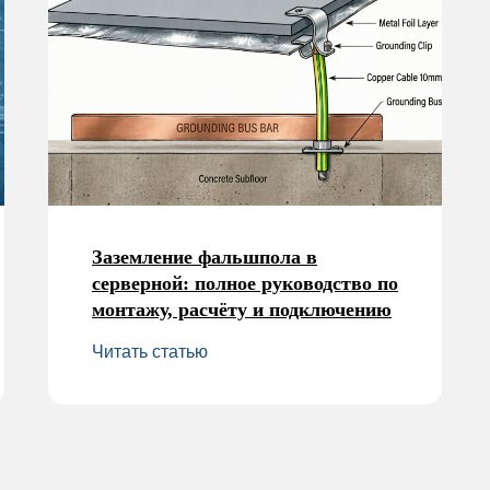
Заземление фальшпола в
серверной: полное руководство по
монтажу, расчёту и подключению
Читать статью
Пн-
г. Мос
1н
Info@ardisp.ru
+7 (495