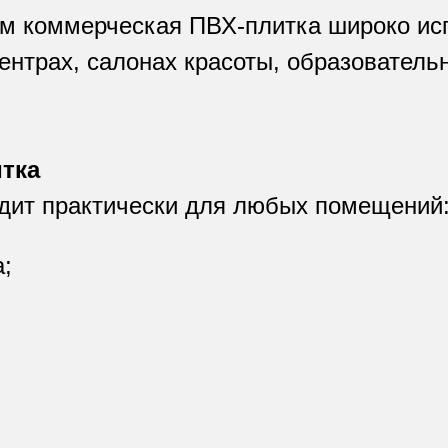
м коммерческая ПВХ-плитка широко исп
центрах, салонах красоты, образовател
итка
одит практически для любых помещений
;