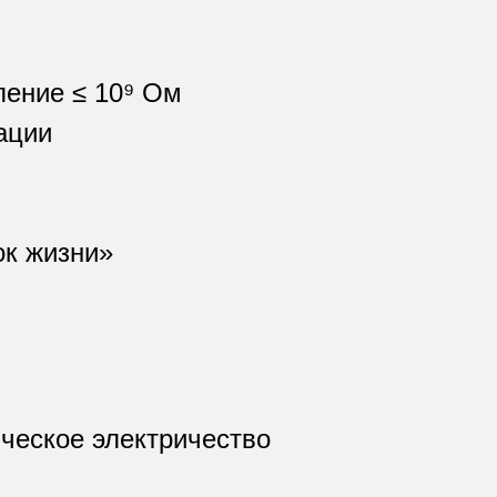
ление ≤ 10⁹ Ом
ации
ок жизни»
ческое электричество