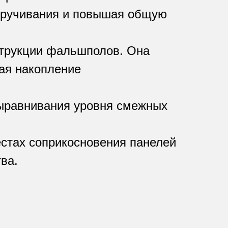
кручивания и повышая общую
струкции фальшполов. Она
ая накопление
ыравнивания уровня смежных
естах соприкосновения панелей
ва.