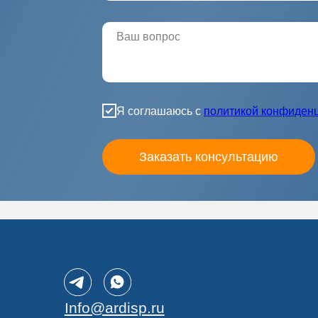
Пн-
г. Мос
1н
Info@ardisp.ru
+7 (495
50
Я соглашаюсь с
политикой конфиден
Заказать консультацию