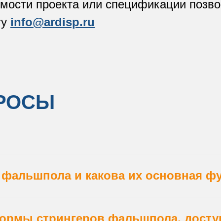
оимости проекта или спецификации позв
ту
info@ardisp.ru
ПРОСЫ
 фальшпола и какова их основная ф
ормы стрингеров фальшпола, досту