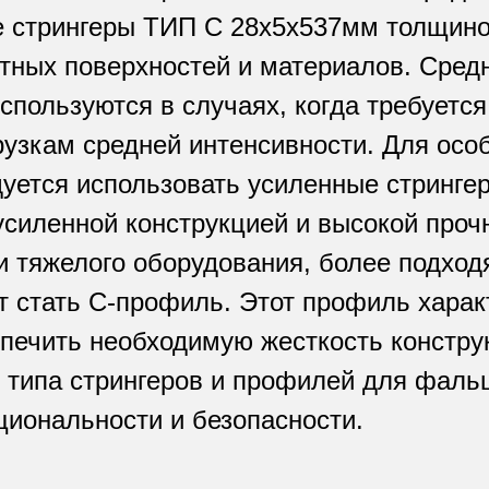
е стрингеры ТИП С 28х5х537мм толщино
ртных поверхностей и материалов. Сред
пользуются в случаях, когда требуетс
узкам средней интенсивности. Для осо
дуется использовать усиленные стринг
силенной конструкцией и высокой про
и тяжелого оборудования, более подхо
т стать С-профиль. Этот профиль харак
спечить необходимую жесткость констр
р типа стрингеров и профилей для фал
циональности и безопасности.