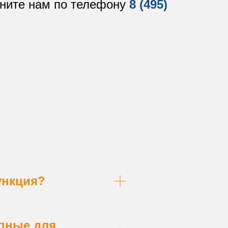
оните нам по телефону
8 (495)
ункция?
пные для