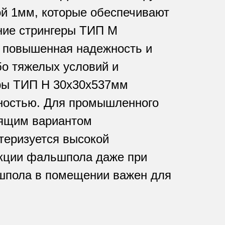
й 1мм, которые обеспечивают
ние стрингеры ТИП М
я повышенная надежность и
бо тяжелых условий и
еры ТИП Н 30х30х537мм
чностью. Для промышленного
дящим вариантом
теризуется высокой
укции фальшпола даже при
ьшпола в помещении важен для