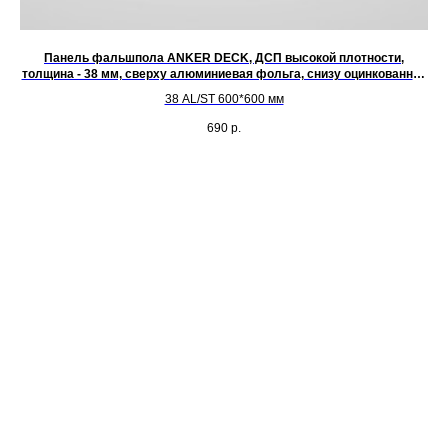
Панель фальшпола ANKER DECK, ДСП высокой плотности,
толщина - 38 мм, сверху алюминиевая фольга, снизу оцинкованная
х
сталь фольга
38 AL/ST 600*600 мм
м2.
690
р.
2,