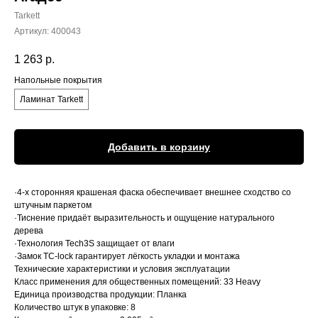
Tarkett
Артикул:
400043
1 263
р.
Напольные покрытия
Ламинат Tarkett
Добавить в корзину
·4-х сторонняя крашеная фаска обеспечивает внешнее сходство со
штучным паркетом
·Тиснение придаёт выразительность и ощущение натурального
дерева
·Технология Tech3S защищает от влаги
·Замок TC-lock гарантирует лёгкость укладки и монтажа
Технические характеристики и условия эксплуатации
Класс применения для общественных помещений: 33 Heavy
Единица производства продукции: Планка
Количество штук в упаковке: 8