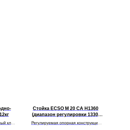
одно-
Стойка ECSO M 20 CA H1360
12кг
(диапазон регулировки 1330-
1390мм)
ый клей
Регулируемая опорная конструкция
стью для
серии CA