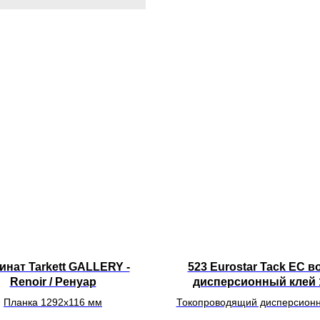
инат Tarkett GALLERY -
523 Eurostar Tack EC в
Renoir / Ренуар
дисперсионный клей 
Планка 1292х116 мм
Токопроводящий дисперсионн
с высокой клеящей способно