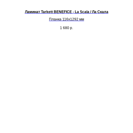
Ламинат Tarkett BENEFICE - La Scala / Ла Скала
Планка 116х1292 мм
Со
1 680
р.
в
8,
осн
Кол