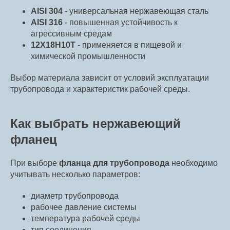
AISI 304
- универсальная нержавеющая сталь
AISI 316
- повышенная устойчивость к
агрессивным средам
12Х18Н10Т
- применяется в пищевой и
химической промышленности
ARDIS
Выбор материала зависит от условий эксплуатации
трубопровода и характеристик рабочей среды.
Info@ardisp.ru
ООО «Ардис-М»
+7 (495) 363 85 50
Пн-пт
9:00-18:00
Как выбрать нержавеющий
г. Москва, ш. Фрезер 5/1, помещение 1н
фланец
Карта сайта
Политика конфиденциальности
Golden Studio - продвижение сайта
При выборе
фланца для трубопровода
необходимо
учитывать несколько параметров:
диаметр трубопровода
рабочее давление системы
температура рабочей среды
тип соединения