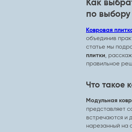
Как выбра
по выбору
Ковровая плитк
объединив прак
статье мы подр
плитки
, расска
правильное реш
Что такое 
Модульная ковр
представляет с
встречаются и д
нарезанный на 