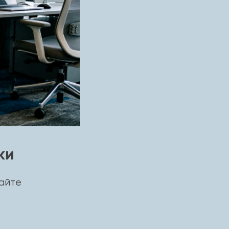
ки
вайте