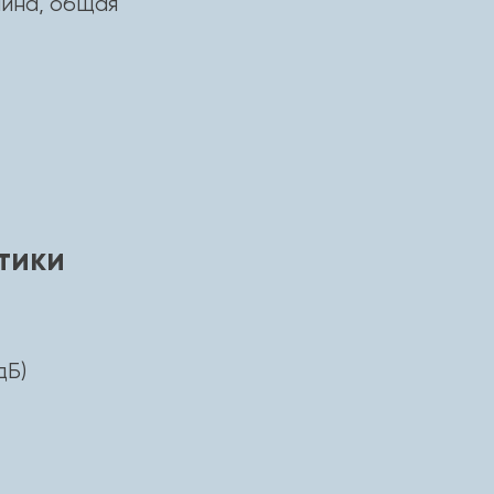
ина, общая
тики
дБ)