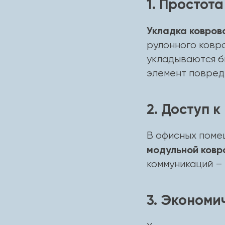
1. Простот
Укладка ковров
рулонного ковро
укладываются б
элемент повреди
2. Доступ 
В офисных помещ
модульной ковр
коммуникаций – 
3. Экономи