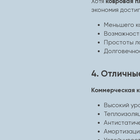
ковровая п
Хотя
экономия достиг
Меньшего к
Возможност
Простоты л
Долговечно
4. Отличны
Коммерческая к
Высокий уро
Теплоизоля
Антистатич
Амортизаци