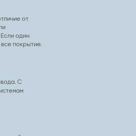
отличие от
ли
 Если один
 все покрытие.
вода. С
системам