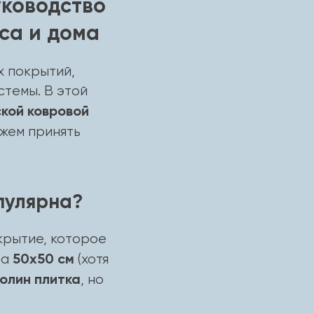
уководство
са и дома
 покрытий,
стемы. В этой
кой ковровой
ожем принять
опулярна?
крытие, которое
50х50 см
ра
(хотя
олин плитка
, но