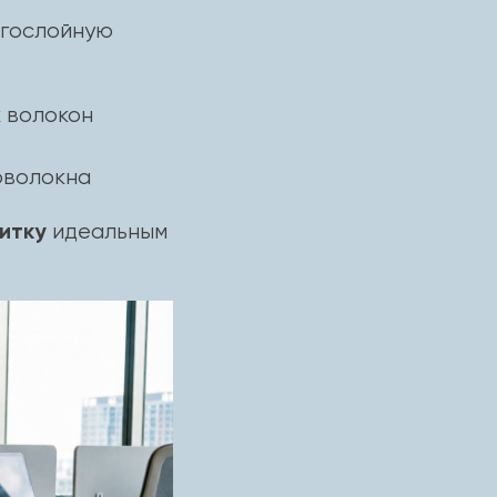
гослойную
х волокон
оволокна
итку
идеальным