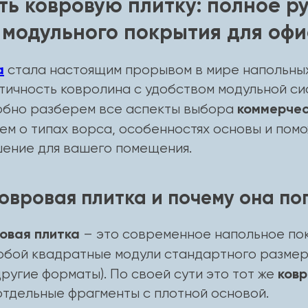
ть ковровую плитку: полное р
 модульного покрытия для офи
а
стала настоящим прорывом в мире напольных
тичность ковролина с удобством модульной си
коммерчес
обно разберем все аспекты выбора
жем о типах ворса, особенностях основы и пом
ение для вашего помещения.
ковровая плитка и почему она п
овая плитка
– это современное напольное по
обой квадратные модули стандартного разме
ковр
ругие форматы). По своей сути это тот же
отдельные фрагменты с плотной основой.