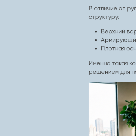
В отличие от ру
структуру:
Верхний вор
Армирующий
Плотная осн
Именно такая к
решением для п