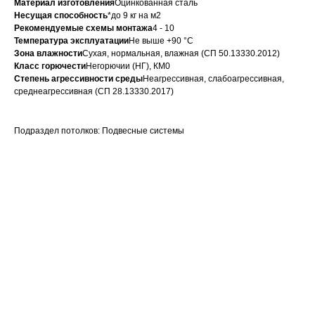
Материал изготовления
Оцинкованная сталь
Несущая способность
*до 9 кг на м2
Рекомендуемые схемы монтажа
4 - 10
Температура эксплуатации
Не выше +90 °C
Зона влажности
Сухая, нормальная, влажная (СП 50.13330.2012)
Класс горючести
Негорючии (НГ), КМ0
Степень агрессивности среды
Неагрессивная, слабоагрессивная,
среднеагрессивная (СП 28.13330.2017)
Подраздел потолков: Подвесные системы