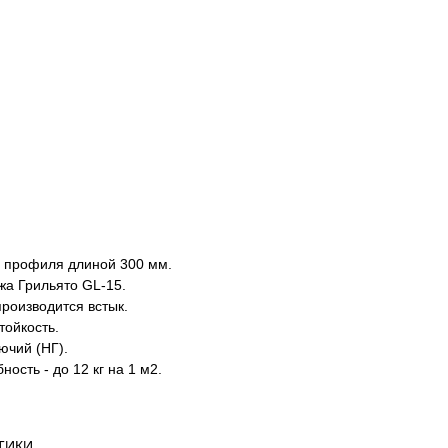
и профиля длиной 300 мм.
а Грильято GL-15.
роизводится встык.
тойкость.
ючий (НГ).
ость - до 12 кг на 1 м2.
ТИКИ