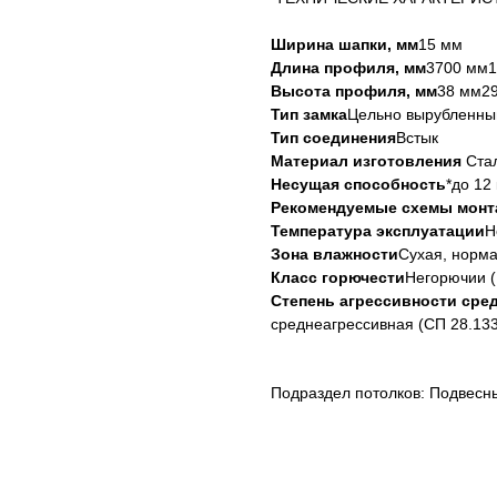
Ширина шапки, мм
15 мм
Длина профиля, мм
3700 мм1
Высота профиля, мм
38 мм2
Тип замка
Цельно вырубленны
Тип соединения
Встык
Материал изготовления
Ста
Несущая способность
*до 12 
Рекомендуемые схемы монт
Температура эксплуатации
Н
Зона влажности
Сухая, норма
Класс горючести
Негорючии (
Степень агрессивности сре
среднеагрессивная (СП 28.13
Подраздел потолков: Подвесн