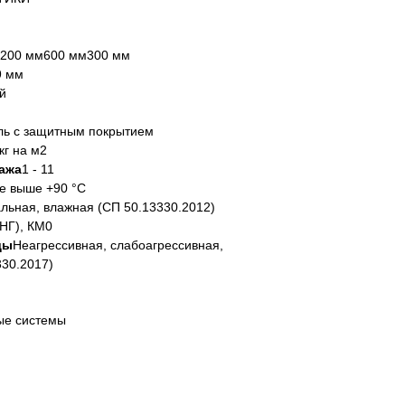
200 мм600 мм300 мм
9 мм
й
ль с защитным покрытием
кг на м2
ажа
1 - 11
е выше +90 °C
льная, влажная (СП 50.13330.2012)
НГ), КМ0
ды
Неагрессивная, слабоагрессивная,
330.2017)
ые системы