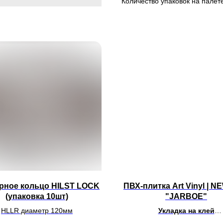
Количество упаковок на палете
рное кольцо HILST LOCK
ПВХ-плитка Art Vinyl | 
(упаковка 10шт)
"JARBOE"
HLLR диаметр 120мм
Укладка на клей
Размер - планка 914,4 x 15