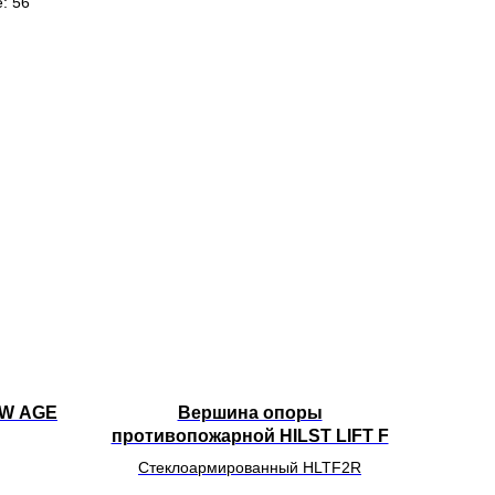
: 56
NEW AGE
Вершина опоры
противопожарной HILST LIFT F
Стеклоармированный HLTF2R
2,4 мм