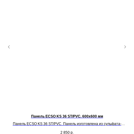
Панель ECSO KS 36 ST/PVC. 600х600 мм
Ла
Панель ECSO KS 36 ST/PVC. Панель изготовлена из сульфата-
кальция 36 мм, плотностью 1500 кг/m3. Нижнее покрытие панели:
2 850
р.