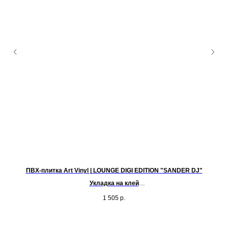
ПВХ-плитка Art Vinyl | LOUNGE DIGI EDITION "SANDER DJ"
ена
Укладка на клей
С
тие
Размер - 457,2х 457,2 мм
1 505
р.
Класс применения - 34/43
в
рия:
8,
осн