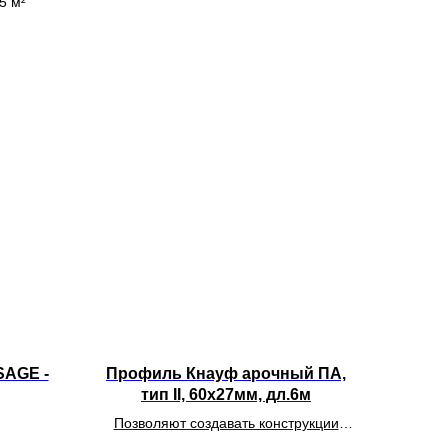
5 м²
SAGE -
Профиль Кнауф арочный ПА,
тип II, 60х27мм, дл.6м
Позволяют создавать конструкции
нестандартной формы, в том числе и