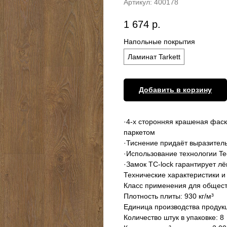
Артикул:
400178
1 674
р.
Напольные покрытия
Ламинат Tarkett
Добавить в корзину
·4-х сторонняя крашеная фас
паркетом
·Тиснение придаёт выразител
·Использование технологии Te
·Замок TC-lock гарантирует лё
Технические характеристики и
Класс применения для общест
Плотность плиты: 930 кг/м³
Единица производства продук
Количество штук в упаковке: 8