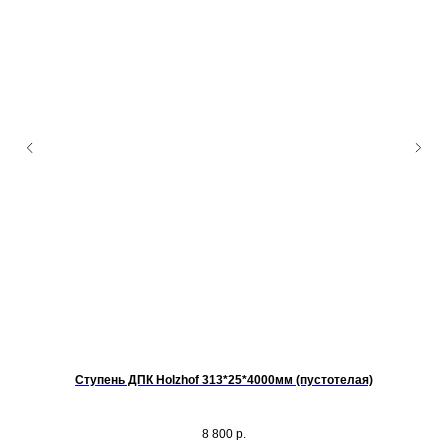
Ступень ДПК Нolzhof 313*25*4000мм (пустотелая)
%
/
8 800
р.
ожки