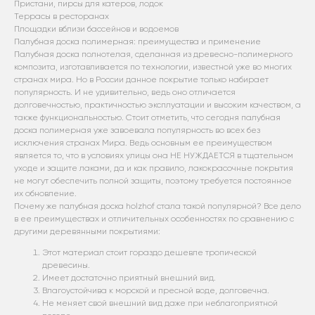
Пристани, пирсы для катеров, лодок
Террасы в ресторанах
Площадки вблизи бассейнов и водоемов
Палубная доска полимерная: преимущества и применение
Палубная доска полнотелая, сделанная из древесно-полимерного
композита, изготавливается по технологии, известной уже во многих
странах мира. Но в России данное покрытие только набирает
популярность. И не удивительно, ведь оно отличается
долговечностью, практичностью эксплуатации и высоким качеством, а
также функциональностью. Стоит отметить, что сегодня палубная
доска полимерная уже завоевала популярность во всех без
исключения странах Мира. Ведь основным ее преимуществом
является то, что в условиях улицы она НЕ НУЖДАЕТСЯ в тщательном
уходе и защите лаками, да и как правило, лакокрасочные покрытия
не могут обеспечить полной защиты, поэтому требуется постоянное
их обновление.
Почему же палубная доска holzhof стала такой популярной? Все дело
в ее преимуществах и отличительных особенностях по сравнению с
другими деревянными покрытиями:
Этот материал стоит гораздо дешевле тропической
древесины.
Имеет достаточно приятный внешний вид.
Влагоустойчива к морской и пресной воде, долговечна.
Не меняет свой внешний вид даже при неблагоприятной