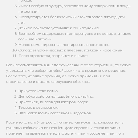
погоде.
Имеет особую структуру, благодаря чему поверхность в дождь
не скользит.
Эксплуатируется без изменений свойств более пятнадцати
лет.
Данное покрытие устойчиво к УФ-излучению.
Без проблем выдерживает температурные перепады, а также
большие нагрузки.
Можно демонтировать и монтировать многократно.
Обладает устойчивостью к плесени, грибкам и насекомым.
Легко строгается, сверлится и пилится.
Если рассматривать вышеперечисленные характеристики, то можно
утверждать, что выбор палубной доски - это правильное решение.
Более того, наряду с прочими, ее можно применять и при
строительстве и отделке следующих объектов:
При устройстве патио.
Для обустройства ландшафтного дизайна.
Пристаней, пирсов для катеров, лодок.
Террас в ресторанах.
Площадок вблизи бассейнов и водоемов.
Кроме того, палубная доска полимерная может использоваться в
душевых кабинах на пляжах (см. фото справа). И такой вариант
применения является не только эстетичным и современным, но и