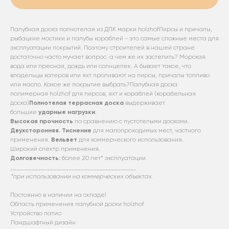
Палубная доска полнотелая из ДПК марки holzhofПирсы и причалы,
рыбацкие мостики и палубы кораблей - это самые сложные места для
эксплуатации покрытий. Поэтому строителей в нашей стране
достаточно часто мучает вопрос: а чем же их застелить? Морская
вода или пресная, дождь или солнцепек. А бывает такое, что
владельцы катеров или яхт проливают на пирсы, причалы топливо
или масло. Какое же покрытие выбрать?Палубная доска
полимерная holzhof для пирсов, яхт и кораблей (корабельная
доска)
Полнотелая террасная доска
выдерживает
большие
ударные нагрузки
.
Высокая прочность
по сравнению с пустотелыми досками.
Двухсторонняя. Тиснение
для малопроходимых мест, частного
применения.
Вельвет
для коммерческого использования.
Широкий спектр применения.
Долговечность:
более 20 лет* эксплуатации
_________________________________________
*при использовании на коммерческих объектах.
Постоянно в наличии на складе!
Область применения палубной доски holzhof
Устройство патио
Ландшафтный дизайн