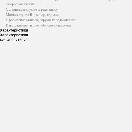
загородном участке
Организация спусков к реке, пирсу
Монтаж ступеней крыльца, террасы
Оформление отливов, наружных подоконников
Изготовления лавочек, облицовки подиума
Характеристики
Характеристики
lwh: 4000x160x22