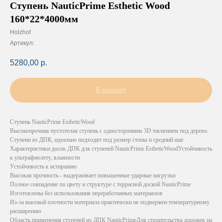
Ступень NauticPrime Esthetic Wood
160*22*4000мм
Holzhof
Артикул:
5280,00
р.
В корзину
Ступень NauticPrime EstheticWood
Высокопрочная пустотелая ступень с односторонним 3D тиснением под дерево.
Ступени из ДПК, идеально подходят под размер стопы и средний шаг.
Характеристики досок ДПК для ступеней NauticPrime EstheticWoodУстойчивость
к ультрафиолету, влажности
Устойчивость к истиранию
Высокая прочность - выдерживает повышенные ударные нагрузки
Полное совпадение по цвету и структуре с террасной доской NauticPrime
Изготовлены без использования переработанных материалов
Из-за высокой плотности материала практически не подвержен температурному
расширению
Область применения ступеней из ДПК NauticPrimeДля строительства дорожек на