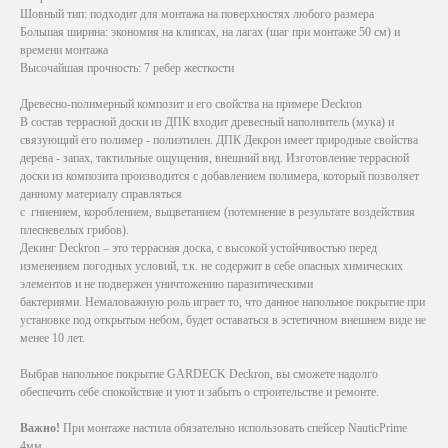
Шовный тип: подходит для монтажа на поверхностях любого размера
Большая ширина: экономия на клипсах, на лагах (шаг при монтаже 50 см) и
времени монтажа
Высочайшая прочность: 7 ребер жесткости
Древесно-полимерный композит и его свойства на примере Deckron
В состав террасной доски из ДПК входит древесный наполнитель (мука) и
связующий его полимер - полиэтилен. ДПК Декрон имеет природные свойства
дерева - запах, тактильные ощущения, внешний вид. Изготовление террасной
доски из композита производится с добавлением полимера, который позволяет
данному материалу справляться
с гниением, короблением, выцветанием (потемнение в результате воздействия
плесневелых грибов).
Декинг Deckron – это террасная доска, с высокой устойчивостью перед
изменением погодных условий, т.к. не содержит в себе опасных химических
элементов и не подвержен уничтожению паразитическими
бактериями. Немаловажную роль играет то, что данное напольное покрытие при
установке под открытым небом, будет оставаться в эстетичном внешнем виде не
менее 10 лет.
Выбрав напольное покрытие GARDECK Deckron, вы сможете надолго
обеспечить себе спокойствие и уют и забыть о строительстве и ремонте.
Важно!
При монтаже настила обязательно использовать спейсер NauticPrime
4мм