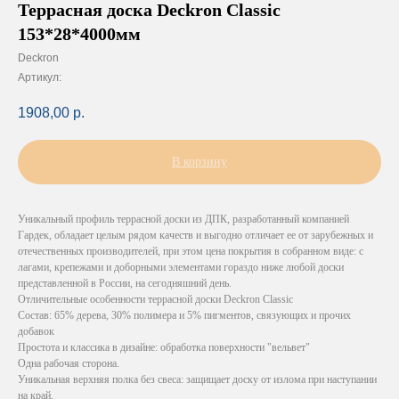
Террасная доска Deckron Classic
153*28*4000мм
Deckron
Артикул:
1908,00
р.
В корзину
Уникальный профиль террасной доски из ДПК, разработанный компанией
Гардек, обладает целым рядом качеств и выгодно отличает ее от зарубежных и
отечественных производителей, при этом цена покрытия в собранном виде: с
лагами, крепежами и доборными элементами гораздо ниже любой доски
представленной в России, на сегодняшний день.
Отличительные особенности террасной доски Deckron Classic
Состав: 65% дерева, 30% полимера и 5% пигментов, связующих и прочих
добавок
Простота и классика в дизайне: обработка поверхности "вельвет"
Одна рабочая сторона.
Уникальная верхняя полка без свеса: защищает доску от излома при наступании
на край.