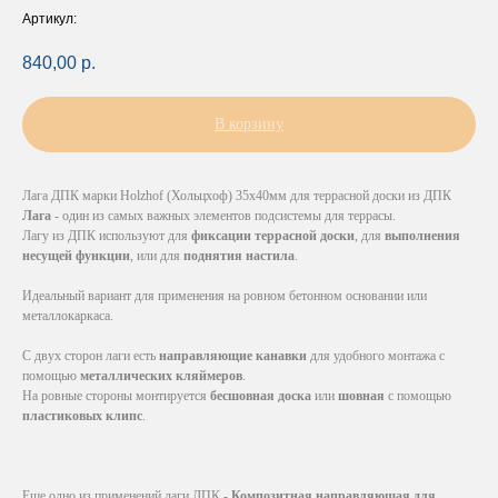
Артикул:
840,00
р.
В корзину
Лага ДПК марки Holzhof (Хольцхоф) 35х40мм для террасной доски из ДПК
Лага
- один из самых важных элементов подсистемы для террасы.
Лагу из ДПК используют для
фиксации террасной доски
, для
выполнения
несущей функции
, или для
поднятия настила
.
Идеальный вариант для применения на ровном бетонном основании или
металлокаркаса.
С двух сторон лаги есть
направляющие канавки
для удобного монтажа с
помощью
металлических кляймеров
.
На ровные стороны монтируется
бесшовная доска
или
шовная
с помощью
пластиковых клипс
.
Еще одно из применений лаги ДПК -
Композитная направляющая для