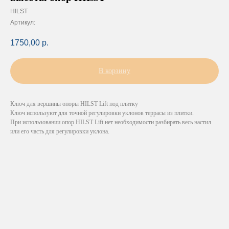
HILST
Артикул:
1750,00
р.
В корзину
Ключ для вершины опоры HILST Lift под плитку
Ключ используют для точной регулировки уклонов террасы из плитки.
При использовании опор HILST Lift нет необходимости разбирать весь настил
или его часть для регулировки уклона.