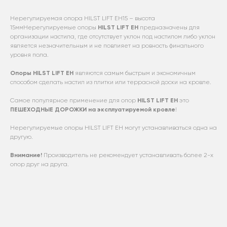
Нерегулируемая опора HILST LIFT ЕН15 – высота
15ммНерегулируемые опоры
HILST LIFT EH
предназначены для
организации настила, где отсутствует уклон под настилом либо уклон
является незначительным и не повлияет на ровность финального
уровня пола.
Опоры HILST LIFT ЕН
являются самым быстрым и экономичным
способом сделать настил из плитки или террасной доски на кровле.
Самое популярное применение для опор
HILST LIFT ЕН
это
ПЕШЕХОДНЫЕ ДОРОЖКИ на эксплуатируемой кровле
!
Нерегулируемые опоры HILST LIFT EH могут устанавливаться одна на
другую.
Внимание!
Производитель не рекомендует устанавливать более 2-х
опор друг на друга.