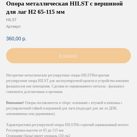
Опора металлическая HILST с вершиной
для лаг H2 65-115 мм
HILST
Артикул:
360,00
р.
В корзину
Негорючие металлические регулируемые опоры HILSTНегорючая
регулируемая опора HILST для эксплуатируемой кровли и устройства внешних
фальшполов вне помещения. Сделана из оцинкованного металла - фальшпол
становится долговечным и прочным.
Внимание!
Опоры поставляются в сборе: основание с втулкой и шпилька с
регулировочной гайкой и вершиной для лаги (подходят для лаг из ДПК,
алюминиевых или деревянных).
Характеристики регулируемой опоры HILSTНе горючий оцинкованный металл
Регулировка высоты от 65 до 115 мм
Основание (базы) имеет площадь 110 см2