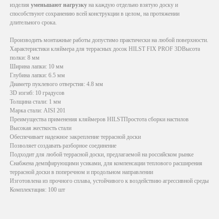
изделия
уменьшают нагрузку
на каждую отдельно взятую доску и
способствуют сохранению всей конструкции в целом, на протяжении
длительного срока.
Производить монтажные работы допустимо практически на любой поверхности.
Характеристики кляймера для террасных досок HILST FIX PROF 3DВысота
полки: 8 мм
Ширина лапки: 10 мм
Глубина лапки: 6.5 мм
Диаметр пуклевого отверстия: 4.8 мм
3D изгиб: 10 градусов
Толщина стали: 1 мм
Марка стали: AISI 201
Преимущества применения кляймеров HILSTПростота сборки настилов
Высокая жесткость стали
Обеспечивает надежное закрепление террасной доски
Позволяет создавать разборное соединение
Подходит для любой террасной доски, предлагаемой на российском рынке
Снабжена демпфирующими усиками, для компенсации теплового расширения
террасной доски в поперечном и продольном направлении
Изготовлена из прочного сплава, устойчивого к воздействию агрессивной среды
Комплектация: 100 шт