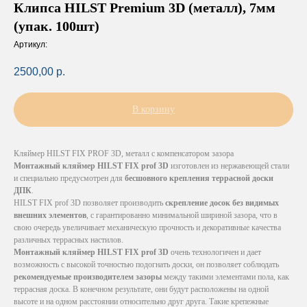
Клипса HILST Premium 3D (металл), 7мм
(упак. 100шт)
Артикул:
2500,00
р.
В корзину
Кляймер HILST FIX PROF 3D, металл с компенсатором зазора
Монтажный кляймер HILST FIX prof 3D
изготовлен из нержавеющей стали
и специально предусмотрен для
бесшовного крепления террасной доски
ДПК
.
HILST FIX prof 3D позволяет производить
скрепление досок без видимых
внешних элементов
, с гарантированно минимальной шириной зазора, что в
свою очередь увеличивает механическую прочность и декоративные качества
различных террасных настилов.
Монтажный кляймер HILST FIX prof 3D
очень технологичен и дает
возможность с высокой точностью подогнать доски, он позволяет соблюдать
рекомендуемые производителем зазоры
между такими элементами пола, как
террасная доска. В конечном результате, они будут расположены на одной
высоте и на одном расстоянии относительно друг друга. Такие крепежные