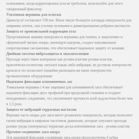
основанием, когда корректировка угла не требуется, используйте для этого
специальный фиксатор.
Усиленная вершина для плитки
Диаметр её составляет 130 мм. Имея такую большую площадь поверхности для
опирания плиток, она усилена лучевыми и диаметральными ребрами жесткости.
Защита от произвольной коррекции угла
Прорезиненная нижняя поверхность вершины для плитки, в зацеплении со
сферической частью опоры, имеющую шагрень, создает максимальное
сопротивление скольжению, что обеспечивает надежную защиту от качания.
Двойная система виброзащиты и звукоизоляции
Проходя через такие материалы как резина-пластик-резина-пластик,
практически полностью затухает какая-либо вибрация, не достигая поверхности
кровли и это позволяет спокойно размещать на таких поверхностях
промышленное оборудование
Надежная фиксация алюминиевых лаг
Уникальная вершина с 4-мя зацепами для алюминиевой лаги обеспечивает
надежную фиксацию двух профилей при продольной стыковке и создают
неподвижное соединение, что увеличивает прочность всей подсистемы более чем
в 1,5 раза.
Защита от вибраций террасных настилов
Верхняя часть опоры для лаги имеет резиновую поверхность, которая позволяет
гасить вибрации в широком частотном диапазоне, которые затухают проходя
разные среды (материалы) террасная доска-алюминиевая лага - резина-пластик.
Прочное соединение лага-опора
Для надежной фиксации соединения лага-опора предусмотрены 4 ребра