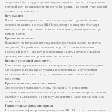
специальный фиксатор для предотвращения случайного полного выкручивания
винтовой части из основания и, что могло бы грозить, в конечном итоге, потерей
прочности и устойчивости.
Ветрозащита
В зонах высоких ветровых нагрузок или там, где необходимо обеспечить
сохранность настила, в опорах HILST;предусмотрено отверстие, благодаря
которому можно защитить настил от ветра или кражи, зафиксировав его при
помощи винтов.
Прочность на сжатие
Надежность любых резьбовых соединений определяется высокой точностью
соединений. Все резьбовые соединения опор HILST имеют минимально
возможный допуск - это дает дополнительную защиту винтовых деталей от
срезания, что повышает прочность на сжатие системы.
Высокий усиленный увеличитель
Максимально удлиненные элементы конструкции (увеличители);необходимые
для создания высоких террас, усилены дополнительными внутренними и
наружными ребрами жесткости, что повышает прочность на изгиб всей
подсистемы
Прорезиненная вершина для плитки
Это позволяет устанавливать плитку "без скрипа". С резиновыми
ограничителями, при выставлении зазоров между плитками, теперь нет риска их
случайного выламывания, а в случае укладки плитки на всю поверхность, они
легко срезаются.
Горизонтальная фиксация вершин
Если вы хотите зафиксировать вершину опоры HILST Lift строго параллельно с