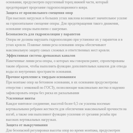
основании, предусмотрен скругленный торец нижней части, который
предотвращает прорезание гидроизоляционного ковра.
Защита от произвольного смещения опор
При высоких нагрузках и больших углах наклона возникает значительное усилие
на горизонтальное смещение опоры. Для предотвращения такого движения,
основание опоры выполнено с шагренью.
Безопасность для гидроизоляции у парапетов
Опоры не должны нарушать гидроизоляцию при установке их у парапетов и в
углах кровли. Плавные линии реза основания опоры обеспечивают
максимальную защиту самых сложных и ответственных мест кровли.
Эффективная система дренажных каналов
Намеченные линии реза опоры, о которых мы говорили ранее, спроектированы
таким образом, чтобы выполнять функцию дополнительных каналов для отвода
воды из внутренних пространств основания.
Прочное крепление к твердым основаниям
При монтаже опор на бетонном основании, в их основании предусмотрены
отверстия с зенковкой по ГОСТу, позволяющие максимально жестко и надежно
зафиксировать опоры без риска их раскалывания
Усиленные винты
Каждое винтовое соединение, высотой более 6,5 см усилены восемью
вертикальными ребрами жесткости для обеспечения максимальной прочности на
изгиб, а также они выполняют функцию усиления от срезания резьбы при
высоких вертикальных нагрузках.
Защита от выкручивания
Для безопасной регулировки высоты опор во время монтажа, предусмотрен