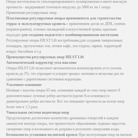
Опора изготовлена из стеклоармированного полипропилена и имеет высокую
прочность - выдерживает точечную нагрузку до 3000 кг на 1 опору.
Применение регулируемых опор
Пластиковые регулируемые опоры применяются для строительства
террас и эксплуатируемых кровель
с применением досок из ДПК, плитки
(керамогранита), зеленых насаждений и искусственной травы; идеально
подходят
для создания подсистем с комбинированными настилами
.
Регулируемые опоры HILST Lift востребованы;для создания танцевальных
площадок, прогулочных зон, летних кафе, зон отдыха, парков, территорий
вокруг бассейнов и т.д
Преимущества регулируемых опор HILST Lift
Автоматический корректор угла наклона
Опоры HILST Lift позволяют автоматически компенсировать угол уклона
кровель до 5%, что упрощает и ускорят процесс монтажа в несколько раз по
сравнению с раритетными системами коррекции.
Усиленное основание
Начиная с высоты опоры 65 мм, основания каждой из этих опор имеют 8
дополнительных лучевых ребер жесткости (кроме 8-и основных) и
диаметральное ребро жесткости. Всё это повышает прочность на излом опор
более чем в 1,5 раза.
Уникальная система водоотвода опор
Предусмотрено достаточное количество дренажных отверстий в каждом
замкнутом контуре опоры, что препятствует образованию ледяных наростов,
смещению опор и возможного их разрыва в результате замерзания воды.
Безопасность установки на;мягкой кровле
При эксплуатации опор на мягком