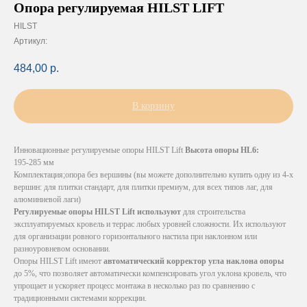
Опора регулируемая HILST LIFT
HILST
Артикул:
484,00
р.
В корзину
Инновационные регулируемые опоры HILST Lift
Высота опоры HL6:
195-285 мм
Комплектация;опора без вершины (вы можете дополнительно купить одну из 4-х
вершин: для плитки стандарт, для плитки премиум, для всех типов лаг, для
алюминиевой лаги)
Регулируемые опоры HILST Lift используют
для строительства
эксплуатируемых кровель и террас любых уровней сложности. Их используют
для организации ровного горизонтального настила при наклонном или
разноуровневом основании.
Опоры HILST Lift имеют
автоматический корректор угла наклона опоры
до 5%, что позволяет автоматически компенсировать угол уклона кровель, что
упрощает и ускоряет процесс монтажа в несколько раз по сравнению с
традиционными системами коррекции.