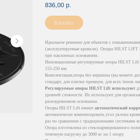
836,00
р.
В корзину
Идеальное решение для объектов с повышенными
(эксплуатируемые кровкли). Опоры HILST LIFT 
при наклонных основаниях.
Инновационные регулируемые опоры HILST Lif
155-250 мм
Комплектация;опора без вершины (вы можете доп
стандарт, для плитки премиум, для всех типов ла
Регулируемые опоры HILST Lift используют
д
уровней сложности. Их используют для организа
разноуровневом основании.
Опоры HILST Lift имеют
автоматический корр
автоматически компенсировать угол уклона крове
раз по сравнению с традиционными системами к
Опора изготовлена из стеклоармированного поли
точечную нагрузку до 3000 кг на 1 опору.