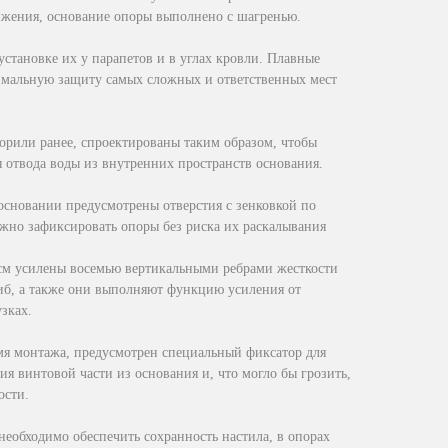
ижения, основание опоры выполнено с шагренью.
тановке их у парапетов и в углах кровли. Плавные
имальную защиту самых сложных и ответственных мест
орили ранее, спроектированы таким образом, чтобы
отвода воды из внутренних пространств основания.
основании предусмотрены отверстия с зенковкой по
жно зафиксировать опоры без риска их раскалывания
 см усилены восемью вертикальными ребрами жесткости
иб, а также они выполняют функцию усиления от
зках.
мя монтажа, предусмотрен специальный фиксатор для
я винтовой части из основания и, что могло бы грозить,
ости.
 необходимо обеспечить сохранность настила, в опорах