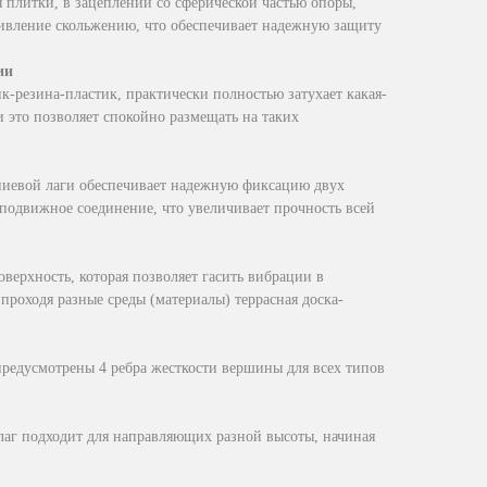
плитки, в зацеплении со сферической частью опоры,
ивление скольжению, что обеспечивает надежную защиту
ии
ик-резина-пластик, практически полностью затухает какая-
и это позволяет спокойно размещать на таких
ниевой лаги обеспечивает надежную фиксацию двух
подвижное соединение, что увеличивает прочность всей
оверхность, которая позволяет гасить вибрации в
проходя разные среды (материалы) террасная доска-
редусмотрены 4 ребра жесткости вершины для всех типов
 лаг подходит для направляющих разной высоты, начиная