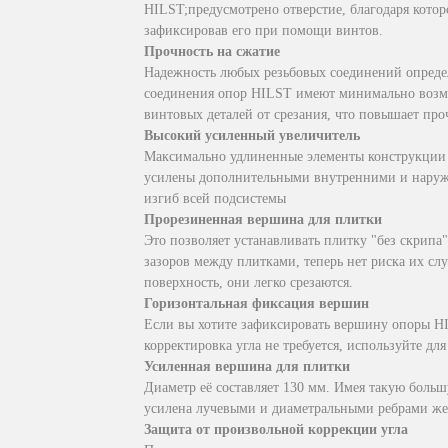
HILST;предусмотрено отверстие, благодаря кото
зафиксировав его при помощи винтов.
Прочность на сжатие
Надежность любых резьбовых соединений определ
соединения опор HILST имеют минимально возмо
винтовых деталей от срезания, что повышает про
Высокий усиленный увеличитель
Максимально удлиненные элементы конструкции (
усилены дополнительными внутренними и наружн
изгиб всей подсистемы
Прорезиненная вершина для плитки
Это позволяет устанавливать плитку "без скрип
зазоров между плитками, теперь нет риска их сл
поверхность, они легко срезаются.
Горизонтальная фиксация вершин
Если вы хотите зафиксировать вершину опоры HIL
корректировка угла не требуется, используйте дл
Усиленная вершина для плитки
Диаметр её составляет 130 мм. Имея такую боль
усилена лучевыми и диаметральными ребрами же
Защита от произвольной коррекции угла