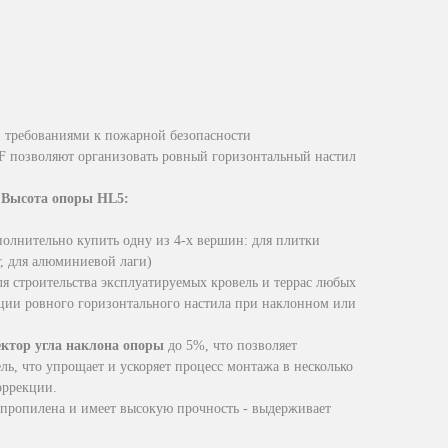
 требованиями к пожарной безопасности
F позволяют организовать ровный горизонтальный настил
t
Высота опоры HL5:
олнительно купить одну из 4-х вершин: для плитки
г, для алюминиевой лаги)
ля строительства эксплуатируемых кровель и террас любых
ции ровного горизонтального настила при наклонном или
ектор угла наклона опоры
до 5%, что позволяет
ль, что упрощает и ускоряет процесс монтажа в несколько
оррекции.
пропилена и имеет высокую прочность - выдерживает