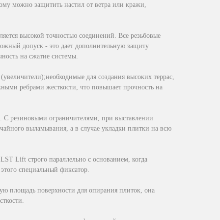
рому можно защитить настил от ветра или кражи,
яется высокой точностью соединений. Все резьбовые
жный допуск - это дает дополнительную защиту
чность на сжатие системы.
увеличители);необходимые для создания высоких террас,
ыми ребрами жесткости, что повышает прочность на
а". С резиновыми ограничителями, при выставлении
учайного выламывания, а в случае укладки плитки на всю
ST Lift строго параллельно с основанием, когда
я этого специальный фиксатор.
шую площадь поверхности для опирания плиток, она
сткости.