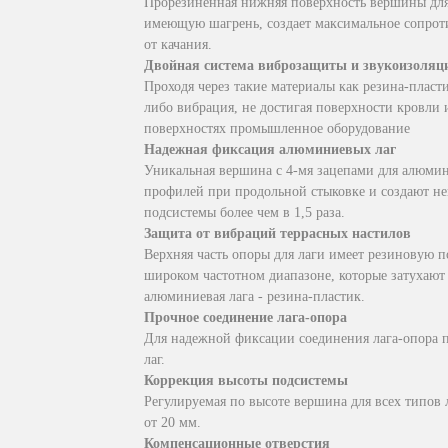
Прорезиненная нижняя поверхность вершины для 
имеющую шагрень, создает максимальное сопрот
от качания.
Двойная система виброзащиты и звукоизоляц
Проходя через такие материалы как резина-пласт
либо вибрация, не достигая поверхности кровли 
поверхностях промышленное оборудование
Надежная фиксация алюминиевых лаг
Уникальная вершина с 4-мя зацепами для алюми
профилей при продольной стыковке и создают не
подсистемы более чем в 1,5 раза.
Защита от вибраций террасных настилов
Верхняя часть опоры для лаги имеет резиновую п
широком частотном диапазоне, которые затухают 
алюминиевая лага - резина-пластик.
Прочное соединение лага-опора
Для надежной фиксации соединения лага-опора п
лаг.
Коррекция высоты подсистемы
Регулируемая по высоте вершина для всех типов
от 20 мм.
Компенсационные отверстия