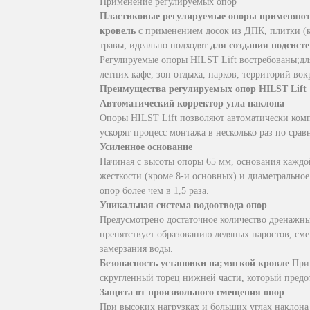
Применение регулируемых опор
Пластиковые регулируемые опоры применяютс
кровель
с применением досок из ДПК, плитки (
травы; идеально подходят
для создания подсис
Регулируемые опоры HILST Lift востребованы;дл
летних кафе, зон отдыха, парков, территорий вокр
Преимущества регулируемых опор HILST Lift
Автоматический корректор угла наклона
Опоры HILST Lift позволяют автоматически комп
ускорят процесс монтажа в несколько раз по сра
Усиленное основание
Начиная с высоты опоры 65 мм, основания каждо
жесткости (кроме 8-и основных) и диаметральное
опор более чем в 1,5 раза.
Уникальная система водоотвода опор
Предусмотрено достаточное количество дренажны
препятствует образованию ледяных наростов, см
замерзания воды.
Безопасность установки на;мягкой кровле
При 
скругленный торец нижней части, который предо
Защита от произвольного смещения опор
При высоких нагрузках и больших углах наклона 