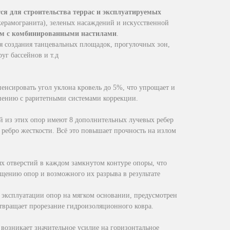
я для строительства террас и эксплуатируемых
керамогранита), зеленых насаждений и искусственной
тем с комбинированными настилами
.
я создания танцевальных площадок, прогулочных зон,
уг бассейнов и т.д
енсировать угол уклона кровель до 5%, что упрощает и
внению с раритетными системами коррекции.
й из этих опор имеют 8 дополнительных лучевых ребер
 ребро жесткости. Всё это повышает прочность на излом
х отверстий в каждом замкнутом контуре опоры, что
ещению опор и возможного их разрыва в результате
эксплуатации опор на мягком основании, предусмотрен
твращает прорезание гидроизоляционного ковра.
возникает значительное усилие на горизонтальное