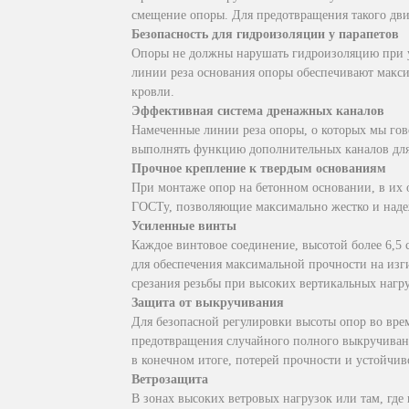
смещение опоры. Для предотвращения такого дв
Безопасность для гидроизоляции у парапетов
Опоры не должны нарушать гидроизоляцию при ус
линии реза основания опоры обеспечивают макс
кровли.
Эффективная система дренажных каналов
Намеченные линии реза опоры, о которых мы гов
выполнять функцию дополнительных каналов для 
Прочное крепление к твердым основаниям
При монтаже опор на бетонном основании, в их 
ГОСТу, позволяющие максимально жестко и наде
Усиленные винты
Каждое винтовое соединение, высотой более 6,5
для обеспечения максимальной прочности на изг
срезания резьбы при высоких вертикальных нагру
Защита от выкручивания
Для безопасной регулировки высоты опор во вре
предотвращения случайного полного выкручивани
в конечном итоге, потерей прочности и устойчив
Ветрозащита
В зонах высоких ветровых нагрузок или там, где