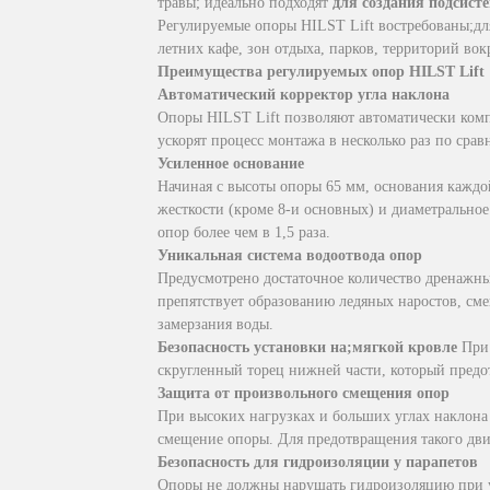
травы; идеально подходят
для создания подсис
Регулируемые опоры HILST Lift востребованы;дл
летних кафе, зон отдыха, парков, территорий вокр
Преимущества регулируемых опор HILST Lift
Автоматический корректор угла наклона
Опоры HILST Lift позволяют автоматически комп
ускорят процесс монтажа в несколько раз по сра
Усиленное основание
Начиная с высоты опоры 65 мм, основания каждо
жесткости (кроме 8-и основных) и диаметральное
опор более чем в 1,5 раза.
Уникальная система водоотвода опор
Предусмотрено достаточное количество дренажны
препятствует образованию ледяных наростов, см
замерзания воды.
Безопасность установки на;мягкой кровле
При 
скругленный торец нижней части, который предо
Защита от произвольного смещения опор
При высоких нагрузках и больших углах наклона 
смещение опоры. Для предотвращения такого дв
Безопасность для гидроизоляции у парапетов
Опоры не должны нарушать гидроизоляцию при ус