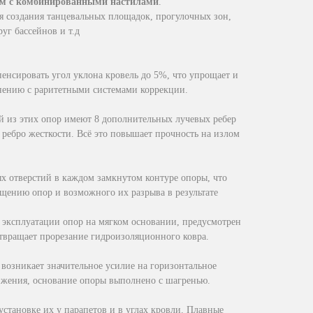
тем с комбинированными настилами
.
я создания танцевальных площадок, прогулочных зон,
уг бассейнов и т.д
енсировать угол уклона кровель до 5%, что упрощает и
внению с раритетными системами коррекции.
й из этих опор имеют 8 дополнительных лучевых ребер
 ребро жесткости. Всё это повышает прочность на излом
х отверстий в каждом замкнутом контуре опоры, что
ещению опор и возможного их разрыва в результате
эксплуатации опор на мягком основании, предусмотрен
твращает прорезание гидроизоляционного ковра.
возникает значительное усилие на горизонтальное
ижения, основание опоры выполнено с шагренью.
тановке их у парапетов и в углах кровли. Плавные