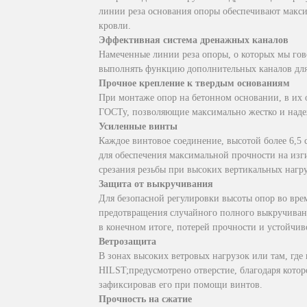
линии реза основания опоры обеспечивают макс
кровли.
Эффективная система дренажных каналов
Намеченные линии реза опоры, о которых мы гов
выполнять функцию дополнительных каналов для 
Прочное крепление к твердым основаниям
При монтаже опор на бетонном основании, в их 
ГОСТу, позволяющие максимально жестко и наде
Усиленные винты
Каждое винтовое соединение, высотой более 6,5
для обеспечения максимальной прочности на изг
срезания резьбы при высоких вертикальных нагру
Защита от выкручивания
Для безопасной регулировки высоты опор во вре
предотвращения случайного полного выкручивани
в конечном итоге, потерей прочности и устойчив
Ветрозащита
В зонах высоких ветровых нагрузок или там, где
HILST;предусмотрено отверстие, благодаря кото
зафиксировав его при помощи винтов.
Прочность на сжатие