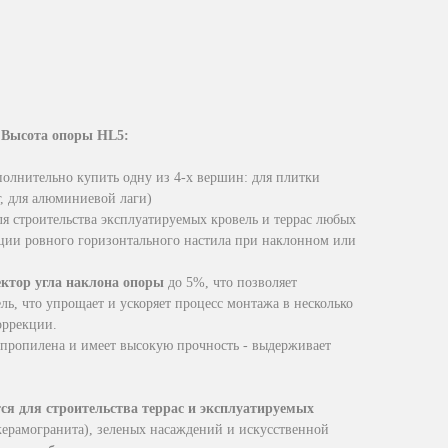
t
Высота опоры HL5:
олнительно купить одну из 4-х вершин: для плитки
г, для алюминиевой лаги)
ля строительства эксплуатируемых кровель и террас любых
ции ровного горизонтального настила при наклонном или
ектор угла наклона опоры
до 5%, что позволяет
ль, что упрощает и ускоряет процесс монтажа в несколько
оррекции.
пропилена и имеет высокую прочность - выдерживает
я для строительства террас и эксплуатируемых
керамогранита), зеленых насаждений и искусственной