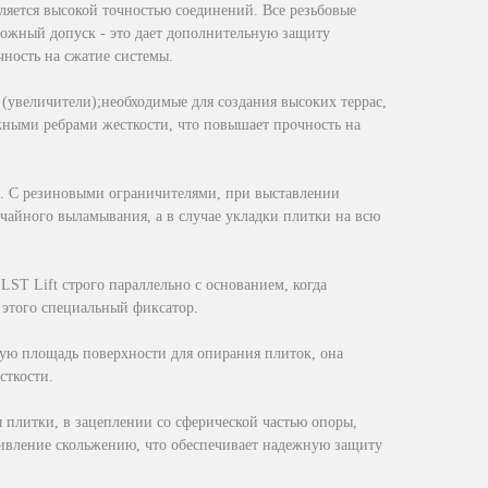
яется высокой точностью соединений. Все резьбовые
жный допуск - это дает дополнительную защиту
чность на сжатие системы.
увеличители);необходимые для создания высоких террас,
ыми ребрами жесткости, что повышает прочность на
а". С резиновыми ограничителями, при выставлении
учайного выламывания, а в случае укладки плитки на всю
ST Lift строго параллельно с основанием, когда
я этого специальный фиксатор.
шую площадь поверхности для опирания плиток, она
сткости.
плитки, в зацеплении со сферической частью опоры,
ивление скольжению, что обеспечивает надежную защиту