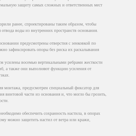
имальную защиту самых сложных и ответственных мест
орили ранее, спроектированы таким образом, чтобы
отвода воды из внутренних пространств основания.
основании предусмотрены отверстия с зенковкой по
жно зафиксировать опоры без риска их раскалывания
 см усилены восемью вертикальными ребрами жесткости
иб, а также они выполняют функцию усиления от
зках.
мя монтажа, предусмотрен специальный фиксатор для
я винтовой части из основания и, что могло бы грозить,
ости.
 необходимо обеспечить сохранность настила, в опорах
рому можно защитить настил от ветра или кражи,