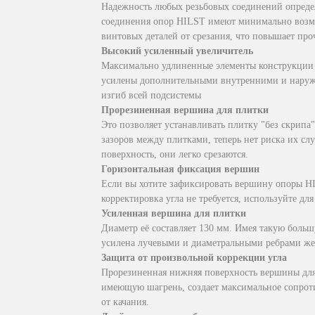
Надежность любых резьбовых соединений определ
соединения опор HILST имеют минимально возмо
винтовых деталей от срезания, что повышает про
Высокий усиленный увеличитель
Максимально удлиненные элементы конструкции (
усилены дополнительными внутренними и наружн
изгиб всей подсистемы
Прорезиненная вершина для плитки
Это позволяет устанавливать плитку "без скрип
зазоров между плитками, теперь нет риска их сл
поверхность, они легко срезаются.
Горизонтальная фиксация вершин
Если вы хотите зафиксировать вершину опоры HIL
корректировка угла не требуется, используйте дл
Усиленная вершина для плитки
Диаметр её составляет 130 мм. Имея такую боль
усилена лучевыми и диаметральными ребрами же
Защита от произвольной коррекции угла
Прорезиненная нижняя поверхность вершины для 
имеющую шагрень, создает максимальное сопрот
от качания.