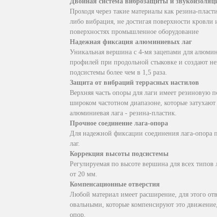
Двойная система виброзащиты и звукоизоляц
Проходя через такие материалы как резина-пласт
либо вибрация, не достигая поверхности кровли 
поверхностях промышленное оборудование
Надежная фиксация алюминиевых лаг
Уникальная вершина с 4-мя зацепами для алюми
профилей при продольной стыковке и создают не
подсистемы более чем в 1,5 раза.
Защита от вибраций террасных настилов
Верхняя часть опоры для лаги имеет резиновую п
широком частотном диапазоне, которые затухают 
алюминиевая лага - резина-пластик.
Прочное соединение лага-опора
Для надежной фиксации соединения лага-опора п
лаг.
Коррекция высоты подсистемы
Регулируемая по высоте вершина для всех типов
от 20 мм.
Компенсационные отверстия
Любой материал имеет расширение, для этого отв
овальными, которые компенсируют это движение
опор.