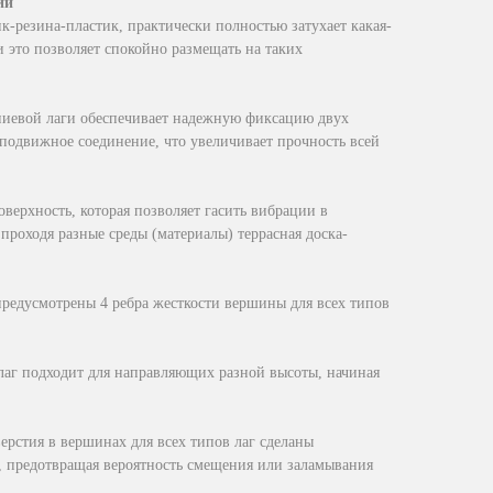
ии
ик-резина-пластик, практически полностью затухает какая-
и это позволяет спокойно размещать на таких
ниевой лаги обеспечивает надежную фиксацию двух
подвижное соединение, что увеличивает прочность всей
оверхность, которая позволяет гасить вибрации в
проходя разные среды (материалы) террасная доска-
редусмотрены 4 ребра жесткости вершины для всех типов
 лаг подходит для направляющих разной высоты, начиная
ерстия в вершинах для всех типов лаг сделаны
, предотвращая вероятность смещения или заламывания