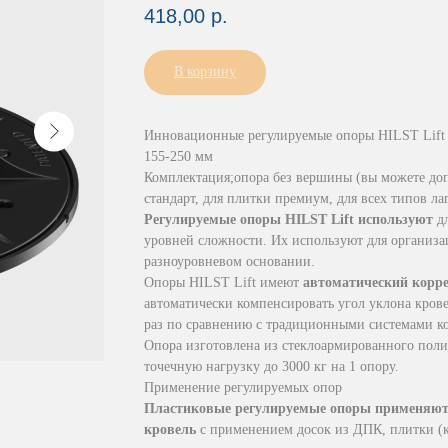
418,00
р.
В корзину
Инновационные регулируемые опоры HILST Lif
155-250 мм
Комплектация;опора без вершины (вы можете доп
стандарт, для плитки премиум, для всех типов ла
Регулируемые опоры HILST Lift используют
д
уровней сложности. Их используют для организа
разноуровневом основании.
Опоры HILST Lift имеют
автоматический корр
автоматически компенсировать угол уклона крове
раз по сравнению с традиционными системами к
Опора изготовлена из стеклоармированного поли
точечную нагрузку до 3000 кг на 1 опору.
Применение регулируемых опор
Пластиковые регулируемые опоры применяютс
кровель
с применением досок из ДПК, плитки (