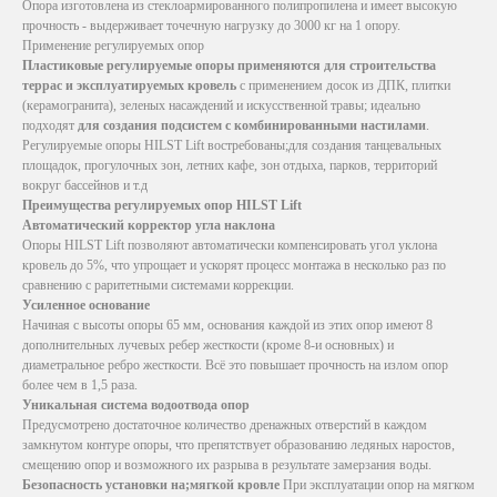
Опора изготовлена из стеклоармированного полипропилена и имеет высокую
прочность - выдерживает точечную нагрузку до 3000 кг на 1 опору.
Применение регулируемых опор
Пластиковые регулируемые опоры применяются для строительства
террас и эксплуатируемых кровель
с применением досок из ДПК, плитки
(керамогранита), зеленых насаждений и искусственной травы; идеально
подходят
для создания подсистем с комбинированными настилами
.
Регулируемые опоры HILST Lift востребованы;для создания танцевальных
площадок, прогулочных зон, летних кафе, зон отдыха, парков, территорий
вокруг бассейнов и т.д
Преимущества регулируемых опор HILST Lift
Автоматический корректор угла наклона
Опоры HILST Lift позволяют автоматически компенсировать угол уклона
кровель до 5%, что упрощает и ускорят процесс монтажа в несколько раз по
сравнению с раритетными системами коррекции.
Усиленное основание
Начиная с высоты опоры 65 мм, основания каждой из этих опор имеют 8
дополнительных лучевых ребер жесткости (кроме 8-и основных) и
диаметральное ребро жесткости. Всё это повышает прочность на излом опор
более чем в 1,5 раза.
Уникальная система водоотвода опор
Предусмотрено достаточное количество дренажных отверстий в каждом
замкнутом контуре опоры, что препятствует образованию ледяных наростов,
смещению опор и возможного их разрыва в результате замерзания воды.
Безопасность установки на;мягкой кровле
При эксплуатации опор на мягком