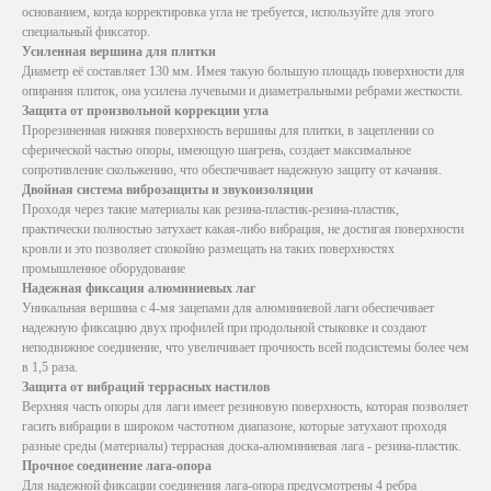
основанием, когда корректировка угла не требуется, используйте для этого
специальный фиксатор.
Усиленная вершина для плитки
Диаметр её составляет 130 мм. Имея такую большую площадь поверхности для
опирания плиток, она усилена лучевыми и диаметральными ребрами жесткости.
Защита от произвольной коррекции угла
Прорезиненная нижняя поверхность вершины для плитки, в зацеплении со
сферической частью опоры, имеющую шагрень, создает максимальное
сопротивление скольжению, что обеспечивает надежную защиту от качания.
Двойная система виброзащиты и звукоизоляции
Проходя через такие материалы как резина-пластик-резина-пластик,
практически полностью затухает какая-либо вибрация, не достигая поверхности
кровли и это позволяет спокойно размещать на таких поверхностях
промышленное оборудование
Надежная фиксация алюминиевых лаг
Уникальная вершина с 4-мя зацепами для алюминиевой лаги обеспечивает
надежную фиксацию двух профилей при продольной стыковке и создают
неподвижное соединение, что увеличивает прочность всей подсистемы более чем
в 1,5 раза.
Защита от вибраций террасных настилов
Верхняя часть опоры для лаги имеет резиновую поверхность, которая позволяет
гасить вибрации в широком частотном диапазоне, которые затухают проходя
разные среды (материалы) террасная доска-алюминиевая лага - резина-пластик.
Прочное соединение лага-опора
Для надежной фиксации соединения лага-опора предусмотрены 4 ребра