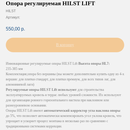
Опора регулируемая HILST LIFT
HILST
Артикул:
550,00
р.
В корзину
Инновационные регулируемые опоры HILST Lift
Высота опоры HL7:
235-385 мм
Комплектация;опора без вершины (вы можете дополнительно купить одну из 4-х
вершин: для плитки стандарт, для плитки премиум, для всех типов лаг, для
алюминиевой лаги)
Регулируемые опоры HILST Lift используют
для строительства
эксплуатируемых кровель и террас любых уровней сложности. Их используют
для организации ровного горизонтального настила при наклонном или
разноуровневом основании.
Опоры HILST Lift имеют
автоматический корректор угла наклона опоры
до 5%, что позволяет автоматически компенсировать угол уклона кровель, что
упрощает и ускоряет процесс монтажа в несколько раз по сравнению с
традиционными системами коррекции.