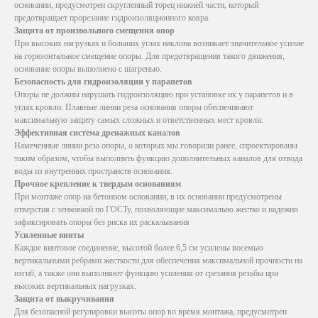
основании, предусмотрен скругленный торец нижней части, который
предотвращает прорезание гидроизоляционного ковра.
Защита от произвольного смещения опор
При высоких нагрузках и больших углах наклона возникает значительное усилие
на горизонтальное смещение опоры. Для предотвращения такого движения,
основание опоры выполнено с шагренью.
Безопасность для гидроизоляции у парапетов
Опоры не должны нарушать гидроизоляцию при установке их у парапетов и в
углах кровли. Плавные линии реза основания опоры обеспечивают
максимальную защиту самых сложных и ответственных мест кровли.
Эффективная система дренажных каналов
Намеченные линии реза опоры, о которых мы говорили ранее, спроектированы
таким образом, чтобы выполнять функцию дополнительных каналов для отвода
воды из внутренних пространств основания.
Прочное крепление к твердым основаниям
При монтаже опор на бетонном основании, в их основании предусмотрены
отверстия с зенковкой по ГОСТу, позволяющие максимально жестко и надежно
зафиксировать опоры без риска их раскалывания
Усиленные винты
Каждое винтовое соединение, высотой более 6,5 см усилены восемью
вертикальными ребрами жесткости для обеспечения максимальной прочности на
изгиб, а также они выполняют функцию усиления от срезания резьбы при
высоких вертикальных нагрузках.
Защита от выкручивания
Для безопасной регулировки высоты опор во время монтажа, предусмотрен