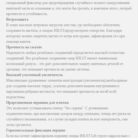
специальный фиксатор для предотвращения случайного полного выкручивания
винтовой части из основания и, что могло бы грозить, в конечном итоге, потерей
прочности и устойчивости.
Ветрозащита
В зонах высоких ветровых нагрузок или там, где необходимо обеспечить
сохранность настила, в опорах HILST;предусмотрено отверстие, благодаря
которому можно защитить настил от ветра или кражи, зафиксировав его при
помощи винтов.
Прочность на сжатие
Надежность любых резьбовых соединений определяется высокой точностью
соединений. Все резьбовые соединения опор HILST имеют минимально
возможный допуск - это дает дополнительную защиту винтовых деталей от
срезания, что повышает прочность на сжатие системы.
Высокий усиленный увеличитель
Максимально удлиненные элементы конструкции (увеличители);необходимые
для создания высоких террас, усилены дополнительными внутренними и
наружными ребрами жесткости, что повышает прочность на изгиб всей
подсистемы
Прорезиненная вершина для плитки
Это позволяет устанавливать плитку "без скрипа". С резиновыми
ограничителями, при выставлении зазоров между плитками, теперь нет риска их
случайного выламывания, а в случае укладки плитки на всю поверхность, они
легко срезаются.
Горизонтальная фиксация вершин
Если вы хотите зафиксировать вершину опоры HILST Lift строго параллельно с