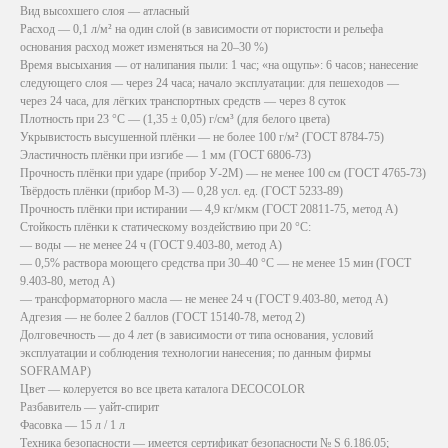
Вид высохшего слоя — атласный
Расход — 0,1 л/м² на один слой (в зависимости от пористости и рельефа
основания расход может изменяться на 20–30 %)
Время высыхания — от налипания пыли: 1 час; «на ощупь»: 6 часов; нанесение
следующего слоя — через 24 часа; начало эксплуатации: для пешеходов —
через 24 часа, для лёгких транспортных средств — через 8 суток
Плотность при 23 °C — (1,35 ± 0,05) г/см³ (для белого цвета)
Укрывистость высушенной плёнки — не более 100 г/м² (ГОСТ 8784-75)
Эластичность плёнки при изгибе — 1 мм (ГОСТ 6806-73)
Прочность плёнки при ударе (прибор У-2М) — не менее 100 см (ГОСТ 4765-73)
Твёрдость плёнки (прибор М-3) — 0,28 усл. ед. (ГОСТ 5233-89)
Прочность плёнки при истирании — 4,9 кг/мкм (ГОСТ 20811-75, метод А)
Стойкость плёнки к статическому воздействию при 20 °C:
— воды — не менее 24 ч (ГОСТ 9.403-80, метод А)
— 0,5% раствора моющего средства при 30–40 °C — не менее 15 мин (ГОСТ
9.403-80, метод А)
— трансформаторного масла — не менее 24 ч (ГОСТ 9.403-80, метод А)
Адгезия — не более 2 баллов (ГОСТ 15140-78, метод 2)
Долговечность — до 4 лет (в зависимости от типа основания, условий
эксплуатации и соблюдения технологии нанесения; по данным фирмы
SOFRAMAP)
Цвет — колеруется во все цвета каталога DECOCOLOR
Разбавитель — уайт-спирит
Фасовка — 15 л / 1 л
Техника безопасности — имеется сертификат безопасности № S 6.186.05;