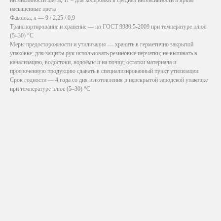
насыщенные цвета
Фасовка, л — 9 / 2,25 / 0,9
Транспортирование и хранение — по ГОСТ 9980.5-2009 при температуре плюс
(5–30) °C
Меры предосторожности и утилизация — хранить в герметично закрытой
упаковке; для защиты рук использовать резиновые перчатки; не выливать в
канализацию, водостоки, водоёмы и на почву; остатки материала и
просроченную продукцию сдавать в специализированный пункт утилизации
Срок годности — 4 года со дня изготовления в невскрытой заводской упаковке
при температуре плюс (5–30) °C