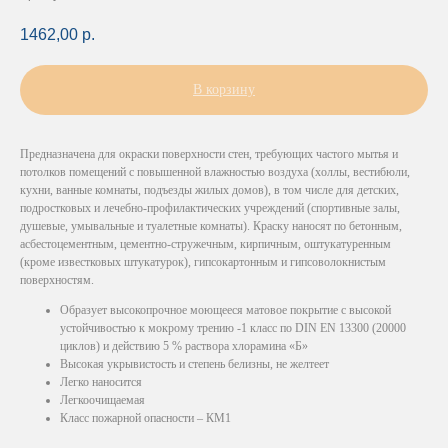
1462,00
р.
В корзину
Предназначена для окраски поверхности стен, требующих частого мытья и
потолков помещений с повышенной влажностью воздуха (холлы, вестибюли,
кухни, ванные комнаты, подъезды жилых домов), в том числе для детских,
подростковых и лечебно-профилактических учреждений (спортивные залы,
душевые, умывальные и туалетные комнаты). Краску наносят по бетонным,
асбестоцементным, цементно-стружечным, кирпичным, оштукатуренным
(кроме известковых штукатурок), гипсокартонным и гипсоволокнистым
поверхностям.
Образует высокопрочное моющееся матовое покрытие с высокой
устойчивостью к мокрому трению -1 класс по DIN EN 13300 (20000
циклов) и действию 5 % раствора хлорамина «Б»
Высокая укрывистость и степень белизны, не желтеет
Легко наносится
Легкоочищаемая
Класс пожарной опасности – КМ1