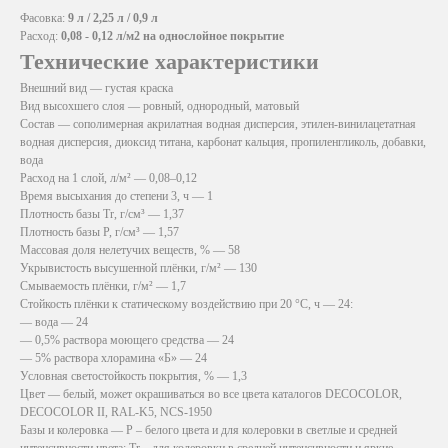
Фасовка:
9 л / 2,25 л / 0,9 л
Расход:
0,08 - 0,12 л/м2 на однослойное покрытие
Технические характеристики
Внешний вид — густая краска
Вид высохшего слоя — ровный, однородный, матовый
Состав — сополимерная акрилатная водная дисперсия, этилен-винилацетатная
водная дисперсия, диоксид титана, карбонат кальция, пропиленгликоль, добавки,
вода
Расход на 1 слой, л/м² — 0,08–0,12
Время высыхания до степени 3, ч — 1
Плотность базы Tr, г/см³ — 1,37
Плотность базы P, г/см³ — 1,57
Массовая доля нелетучих веществ, % — 58
Укрывистость высушенной плёнки, г/м² — 130
Смываемость плёнки, г/м² — 1,7
Стойкость плёнки к статическому воздействию при 20 °C, ч — 24:
— вода — 24
— 0,5% раствора моющего средства — 24
— 5% раствора хлорамина «Б» — 24
Условная светостойкость покрытия, % — 1,3
Цвет — белый, может окрашиваться во все цвета каталогов DECOCOLOR,
DECOCOLOR II, RAL-K5, NCS-1950
Базы и колеровка — P – белого цвета и для колеровки в светлые и средней
интенсивности цвета; Tr – для колеровки в средней интенсивности и яркие