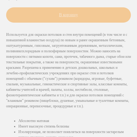
В корзину
Используется для окраски потолков и стен внутри помещений (в том числе и с
повышенной влажностью воздуха) по новым и ранее окрашенным бетонным,
оштукатуренным, гипсовым, загрунтованным деревянным, металлическим,
поливинилхлоридным и полиэфирным поверхностям. Можно наносить на
поверхности с пятнами копоти, сажи, протечек, табачного дыма, старые обои или
текстильные покрытия, а также на поверхности, окрашенные известковыми
красками. Разрешена к применению в детских дошкольных, школьных и
лечебно-профилактических учреждениях при окраске стен и потолков
помещений с обычным ("сухим") режимом (коридоры, игровые, буфетные,
спальни, музыкальные, гимнастические и спортивные залы, классные комнаты,
кабинеты учителей и врачей, палаты, холлы, вестибюли, столовые,
физиотерапевтические кабинеты и т.п.) и для окраски потолков помещений с
"влажным" режимом (пищеблоки, душевые, умывальные и туалетные комнаты,
операционные, перевязочные, процедурные и т.п.).
Абсолютно матовая
Имеет высокую степень белизны
Изолирующая, не позволяет появляться на поверхности застарелым