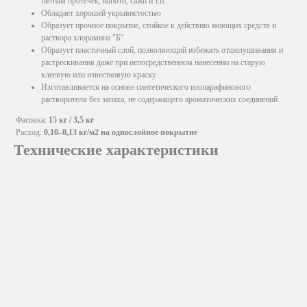
пятнам протечек, копоти, сажи и т.п.
Обладает хорошей укрывистостью
Образует прочное покрытие, стойкое к действию моющих средств и
раствора хлорамина "Б"
Образует пластичный слой, позволяющий избежать отшелушивания и
растрескивания даже при непосредственном нанесении на старую
клеевую или известковую краску
Изготавливается на основе синтетического изопарафинового
растворителя без запаха, не содержащего ароматических соединений.
Фасовка:
15 кг / 3,5 кг
Расход:
0,10–0,13 кг/м2 на однослойное покрытие
Технические характеристики