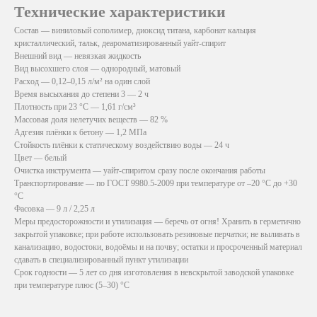
Технические характеристики
Состав — виниловый сополимер, диоксид титана, карбонат кальция
кристаллический, тальк, деароматизированный уайт-спирит
Внешний вид — невязкая жидкость
Вид высохшего слоя — однородный, матовый
Расход — 0,12–0,15 л/м² на один слой
Время высыхания до степени 3 — 2 ч
Плотность при 23 °C — 1,61 г/см³
Массовая доля нелетучих веществ — 82 %
Адгезия плёнки к бетону — 1,2 МПа
Стойкость плёнки к статическому воздействию воды — 24 ч
Цвет — белый
Очистка инструмента — уайт-спиритом сразу после окончания работы
Транспортирование — по ГОСТ 9980.5-2009 при температуре от –20 °C до +30
°C
Фасовка — 9 л / 2,25 л
Меры предосторожности и утилизация — беречь от огня! Хранить в герметично
закрытой упаковке; при работе использовать резиновые перчатки; не выливать в
канализацию, водостоки, водоёмы и на почву; остатки и просроченный материал
сдавать в специализированный пункт утилизации
Срок годности — 5 лет со дня изготовления в невскрытой заводской упаковке
при температуре плюс (5–30) °C