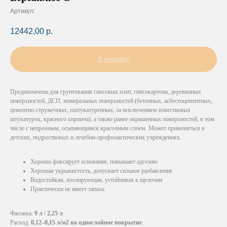
Артикул:
12442,00
р.
В корзину
Предназначена для грунтования гипсовых плит, гипсокартона, деревянных
поверхностей, ДСП, минеральных поверхностей (бетонных, асбестоцементных,
цементно-стружечных, оштукатуренных, за исключением известковых
штукатурок, красного кирпича), а также ранее окрашенных поверхностей, в том
числе с непрочным, осыпающимся красочным слоем. Может применяться в
детских, подростковых и лечебно-профилактических учреждениях.
Хорошо фиксирует основание, повышает адгезию
Хорошая укрывистость, допускает сильное разбавление
Водостойкая, изолирующая, устойчивая к щелочам
Практически не имеет запаха
Фасовка:
9 л / 2,25 л
Расход:
0,12–0,15 л/м2 на однослойное покрытие