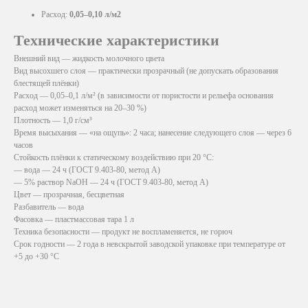
Расход:
0,05–0,10 л/м2
Технические характеристики
Внешний вид — жидкость молочного цвета
Вид высохшего слоя — практически прозрачный (не допускать образования
блестящей плёнки)
Расход — 0,05–0,1 л/м² (в зависимости от пористости и рельефа основания
расход может изменяться на 20–30 %)
Плотность — 1,0 г/см³
Время высыхания — «на ощупь»: 2 часа; нанесение следующего слоя — через 6
часов
Стойкость плёнки к статическому воздействию при 20 °C:
— вода — 24 ч (ГОСТ 9.403-80, метод А)
— 5% раствор NaOH — 24 ч (ГОСТ 9.403-80, метод А)
Цвет — прозрачная, бесцветная
Разбавитель — вода
Фасовка — пластмассовая тара 1 л
Техника безопасности — продукт не воспламеняется, не горюч
Срок годности — 2 года в невскрытой заводской упаковке при температуре от
+5 до +30 °C