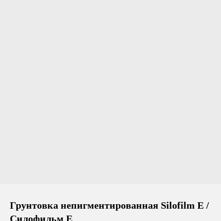
Грунтовка непигментированная Silofilm E /
Силофильм Е