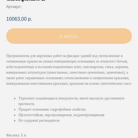
Артикул:
10063,00
р.
В корзину
Предназначена для наружных работ на фасадах зданий под силоксановые и
силиконовые краски на сильно впитывающих основаниях из ячеистого бетона,
асбестоцементных и волокнистоцементных плит, гипсокартона, гипса, кирпича,
минеральных штукатурок (известковых, известково-цементных, цементных), а
также ранее окрашенных основаниях силоксановыми и силикатными красками,
минеральными известковыми красками, красками на основе синтетических смол
Укрепляет осыпающиеся поверхности, имеет высокую адгезионную
прочность
Придает основанию гидрофобные свойства
Щелочестойкая, паропроницаемая, водонепроницаемая
Не содержит растворитель
Фасовка:
1 л