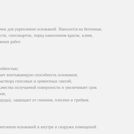
ен для укрепления оснований. Наносится на бетонные,
ти, гипсокартон, перед нанесением красок, клеев,
жных работ.
собностью;
ает впитывающую способность основания;
аствора гипсовых и цементных смесей;
качества получаемой поверхности и увеличивает срок
ов;
циды), защищает от гниения, плесени и грибков.
крепления оснований в внутри и снаружи помещений.