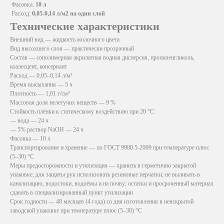
Фасовка:
10 л
Расход:
0,05-0,14 л/м2 на один слой
Технические характеристики
Внешний вид — жидкость молочного цвета
Вид высохшего слоя — практически прозрачный
Состав — сополимерная акрилатная водная дисперсия, пропиленгликоль,
коалесцент, консервант
Расход — 0,05–0,14 л/м²
Время высыхания — 5 ч
Плотность — 1,01 г/см³
Массовая доля нелетучих веществ — 9 %
Стойкость плёнки к статическому воздействию при 20 °C:
— вода — 24 ч
— 5% раствор NaOH — 24 ч
Фасовка — 10 л
Транспортирование и хранение — по ГОСТ 9980.5-2009 при температуре плюс
(5–30) °C
Меры предосторожности и утилизация — хранить в герметично закрытой
упаковке; для защиты рук использовать резиновые перчатки; не выливать в
канализацию, водостоки, водоёмы и на почву; остатки и просроченный материал
сдавать в специализированный пункт утилизации
Срок годности — 48 месяцев (4 года) со дня изготовления в невскрытой
заводской упаковке при температуре плюс (5–30) °C