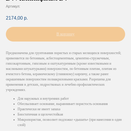
Артикул:
2174,00
р.
В корзину
Предназначена для грунтования пористых и старых мелящихся поверхностей;
применяется по бетонным, асбестоцементным, цементно-стружечным,
гипсокартонным, гипсовым и оштукатуренным (кроме известковыми и
масляными штукатурками) поверхностям, по бетонным плитам, плитам из
ячеистого бетона, керамическому (глиняному) кирпичу, а также ранее
окрашенным поверхностям полиакриловыми красками. Разрешена для
применения в детских, подростковых и лечебно-профилактических
учреждениях.
Для наружных и внутренних работ
Обеспыливает основание, выравнивает пористость основания
Практически не имеет запаха
Биостатичная и щелочестойкая
Микропористая, позволяет подложке «дышать» (при нанесении в один
слой)