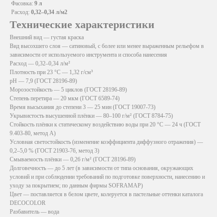
Фасовка:
9 л
Расход:
0,32–0,34 л/м2
Технические характеристики
Внешний вид — густая краска
Вид высохшего слоя — сатиновый, с более или менее выраженным рельефом в
зависимости от используемого инструмента и способа нанесения
Расход — 0,32–0,34 л/м²
Плотность при 23 °C — 1,32 г/см³
pH — 7,9 (ГОСТ 28196-89)
Морозостойкость — 5 циклов (ГОСТ 28196-89)
Степень перетира — 20 мкм (ГОСТ 6589-74)
Время высыхания до степени 3 — 25 мин (ГОСТ 19007-73)
Укрывистость высушенной плёнки — 80–100 г/м² (ГОСТ 8784-75)
Стойкость плёнки к статическому воздействию воды при 20 °C — 24 ч (ГОСТ
9.403-80, метод А)
Условная светостойкость (изменение коэффициента диффузного отражения) —
0,2–5,0 % (ГОСТ 21903-76, метод 3)
Смываемость плёнки — 0,26 г/м² (ГОСТ 28196-89)
Долговечность — до 5 лет (в зависимости от типа основания, окружающих
условий и при соблюдении требований по подготовке поверхности, нанесению и
уходу за покрытием; по данным фирмы SOFRAMAP)
Цвет — поставляется в белом цвете, колеруется в пастельные оттенки каталога
DECOCOLOR
Разбавитель — вода