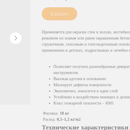
В корзину
Применяется для окраски стен в холлах, вестибю
режимом по новым или ранее окрашенным бетон
стружечным, гипсовым и гипсокартонным основа
применению в детских, подростковых и лечебно
Позволяет получать разнообразные декора
инструментов.
Высокая адгезия к основанию
Маскирует дефекты поверхности
Экономично, наносится в один слой
Устойчиво к воздействию моющих и дези
Класс пожарной опасности – КМ1
Фасовка:
18 кг
Расход:
0,5–1,2 кг/м2
Технические характеристики