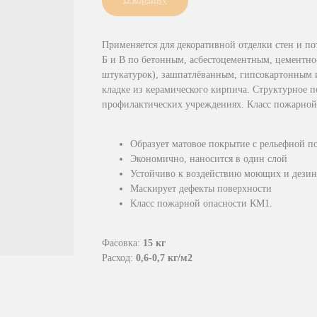
Применяется для декоративной отделки стен и п
Б и В по бетонным, асбестоцементным, цементн
штукатурок), зашпатлёванным, гипсокартонным 
кладке из керамического кирпича. Структурное п
профилактических учреждениях. Класс пожарной
Образует матовое покрытие с рельефной п
Экономично, наносится в один слой
Устойчиво к воздействию моющих и дези
Маскирует дефекты поверхности
Класс пожарной опасности КМ1.
Фасовка:
15 кг
Расход:
0,6-0,7 кг/м2