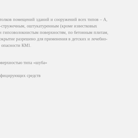
отолков помещений зданий и сооружений всех типов – А,
о-стружечным, оштукатуренным (кроме известковых
и гипсоволокнистым поверхностям, по бетонным плитам,
окрытие разрешено для применения в детских и лечебно-
 опасности КМ1.
оверхностью типа «шуба»
нфицирующих средств