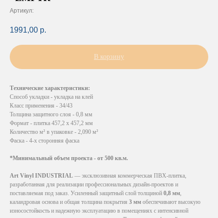
Артикул:
1991,00
р.
В корзину
Технические характеристики:
Способ укладки - укладка на клей
Класс применения - 34/43
Толщина защитного слоя - 0,8 мм
Формат - плитка 457,2 х 457,2 мм
Количество м² в упаковке - 2,090 м²
Фаска - 4-х сторонняя фаска
*Минимальный объем проекта - от 500 кв.м.
Art Vinyl INDUSTRIAL
— эксклюзивная коммерческая ПВХ-плитка,
разработанная для реализации профессиональных дизайн-проектов и
поставляемая под заказ. Усиленный защитный слой толщиной
0,8 мм
,
каландровая основа и общая толщина покрытия
3 мм
обеспечивают высокую
износостойкость и надежную эксплуатацию в помещениях с интенсивной