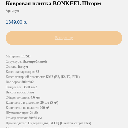
Ковровая плитка BONKEEL Шторм
Артикул:
1349,00
р.
В корзину
Материал:
PP SD
Структура:
Иглопробивной
Основа:
Битум
Класс эксплуатации:
32
Класс пожарной опасности:
КМ2 (В2, Д2, Т2, РП1)
Вес ворса:
500 г/м2
Общий вес:
3500 г/м2
Высота ворса:
3 мм
Общая толщина:
4,6 мм
Количество в упаковке:
20 шт (5 м²)
Количество на паллете:
200 м²
Шумоизоляция:
24 db
Размер плитки:
50х50 см
Производство:
Нидерланды, BLOQ (Creative carpet tiles)