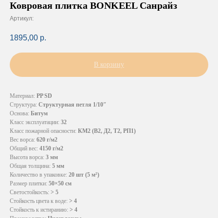
Ковровая плитка BONKEEL Санрайз
Артикул:
1895,00
р.
В корзину
Материал:
PP SD
Структура:
Структурная петля 1/10″
Основа:
Битум
Класс эксплуатации:
32
Класс пожарной опасности:
КМ2 (В2, Д2, Т2, РП1)
Вес ворса:
620 г/м2
Общий вес:
4150 г/м2
Высота ворса:
3 мм
Общая толщина:
5 мм
Количество в упаковке:
20 шт (5 м²)
Размер плитки:
50×50 см
Светостойкость:
> 5
Стойкость цвета к воде:
> 4
Стойкость к истиранию:
> 4