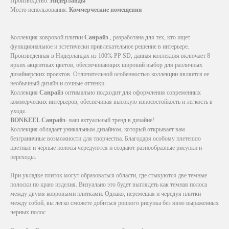
Производство:
Нидерланды
Место использования:
Коммерческие помещения
Коллекция ковровой плитки
Санрайз
, разработана для тех, кто ищет
функциональное и эстетически привлекательное решение в интерьере.
Произведенная в Нидерландах из 100% PP SD, данная коллекция включает 8
ярких акцентных цветов, обеспечивающих широкий выбор для различных
дизайнерских проектов. Отличительной особенностью коллекции является ее
необычный дизайн и сочные оттенки.
Коллекция
Санрайз
оптимально подходит для оформления современных
коммерческих интерьеров, обеспечивая высокую износостойкость и легкость в
уходе.
BONKEEL Санрайз
- ваш актуальный тренд в дизайне!
Коллекция обладает уникальным дизайном, который открывает вам
безграничные возможности для творчества. Благодаря особому плетению
цветные и чёрные полосы чередуются и создают разнообразные рисунки и
переходы.
При укладке плиток могут образоваться области, где стыкуются две темные
полоски по краю изделия. Визуально это будет выглядеть как темная полоса
между двумя ковровыми плитками. Однако, перемещая и чередуя плитки
между собой, вы легко сможете добиться ровного рисунка без явно выраженных
черных полос