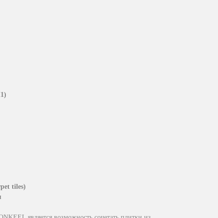
1)
et tiles)
я
ONKEEL является возможность сочетать плитки из