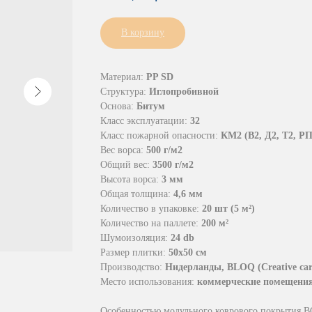
В корзину
Материал:
PP SD
Структура:
Иглопробивной
Основа:
Битум
Класс эксплуатации:
32
Класс пожарной опасности:
КМ2 (В2, Д2, Т2, РП
Вес ворса:
500 г/м2
Общий вес:
3500 г/м2
Высота ворса:
3 мм
Общая толщина:
4,6 мм
Количество в упаковке:
20 шт (5 м²)
Количество на паллете:
200 м²
Шумоизоляция:
24 db
Размер плитки:
50х50 см
Производство:
Нидерланды, BLOQ (Creative carp
Место использования:
коммерческие помещени
Особенностью модульного коврового покрытия B