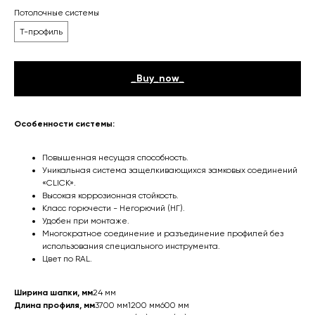
Потолочные системы
Т-профиль
_Buy_now_
Особенности системы:
Повышенная несущая способность.
Уникальная система защелкивающихся замковых соединений
«CLICK».
Высокая коррозионная стойкость.
Класс горючести - Негорючий (НГ).
Удобен при монтаже.
Многократное соединение и разъединение профилей без
использования специального инструмента.
Цвет по RAL.
Ширина шапки, мм
24 мм
Длина профиля, мм
3700 мм1200 мм600 мм