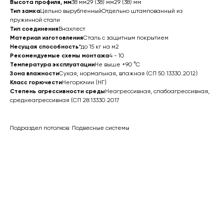
Высота профиля, мм
38 мм29 (38) мм29 (38) мм
Тип замка
Цельно вырубленныйОтдельно штампованный из
пружинной стали
Тип соединения
Внахлест
Материал изготовления
Сталь с защитным покрытием
Несущая способность
*до 15 кг на м2
Рекомендуемые схемы монтажа
4 - 10
Температура эксплуатации
Не выше +90 °C
Зона влажности
Сухая, нормальная, влажная (СП 50.13330.2012)
Класс горючести
Негорючии (НГ)
Степень агрессивности среды
Неагрессивная, слабоагрессивная,
среднеагрессивная (СП 28.13330.2017
Подраздел потолков: Подвесные системы