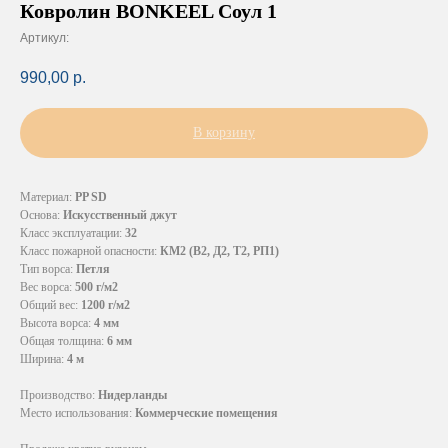
Ковролин BONKEEL Соул 1
Артикул:
990,00
р.
В корзину
Материал:
PP SD
Основа:
Искусственный джут
Класс эксплуатации:
32
Класс пожарной опасности:
КМ2 (В2, Д2, Т2, РП1)
Тип ворса:
Петля
Вес ворса:
500 г/м2
Общий вес:
1200 г/м2
Высота ворса:
4 мм
Общая толщина:
6 мм
Ширина:
4 м
Производство:
Нидерланды
Место использования:
Коммерческие помещения