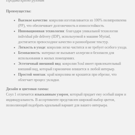
Продажа кратно рулонам
Преимущества:
Высокое качество
: ковролин изготавливается из 100% полипропилена
(PP), что обеспечивает долговечность и износостойкость.
Инновационная технология
: благодаря уникальной технологии
individual pile delivery (IDP), используемой в машине Myriad,
достигается превосходное качество и разнообразие текстур.
Легкость в уходе
: ковролин легко чистится и не требует особого ухода.
Безопасность
: материал не вызывает аллергии и безопасен для
использования в жилых помещениях.
Эстетичный внешний вид
: ковролин Soul имеет привлекательный
внешний вид, который гармонично впишется в любой интерьер.
Простой монтаж
: край ковролина не крошится при обрезке, что
облегчает процесс укладки.
Дизайн и цветовая гамма:
Соул 1 отличается
изысканным узором
, который придает ему особый шарм и
индивидуальность. В ассортименте представлен широкий выбор цветов,
позволяющий подобрать идеальный вариант для вашего интерьера.