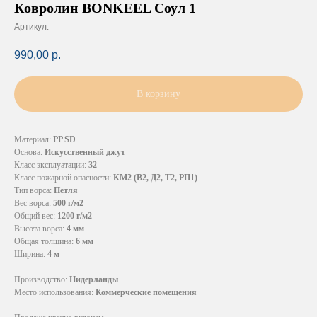
Ковролин BONKEEL Соул 1
Артикул:
990,00
р.
В корзину
Материал:
PP SD
Основа:
Искусственный джут
Класс эксплуатации:
32
Класс пожарной опасности:
КМ2 (В2, Д2, Т2, РП1)
Тип ворса:
Петля
Вес ворса:
500 г/м2
Общий вес:
1200 г/м2
Высота ворса:
4 мм
Общая толщина:
6 мм
Ширина:
4 м
Производство:
Нидерланды
Место использования:
Коммерческие помещения