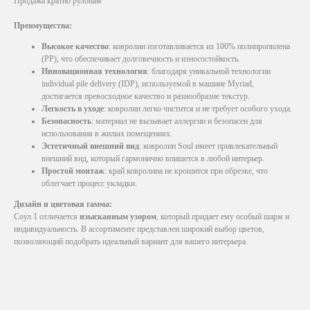
Продажа кратно рулонам
Преимущества:
Высокое качество
: ковролин изготавливается из 100% полипропилена
(PP), что обеспечивает долговечность и износостойкость.
Инновационная технология
: благодаря уникальной технологии
individual pile delivery (IDP), используемой в машине Myriad,
достигается превосходное качество и разнообразие текстур.
Легкость в уходе
: ковролин легко чистится и не требует особого ухода.
Безопасность
: материал не вызывает аллергии и безопасен для
использования в жилых помещениях.
Эстетичный внешний вид
: ковролин Soul имеет привлекательный
внешний вид, который гармонично впишется в любой интерьер.
Простой монтаж
: край ковролина не крошится при обрезке, что
облегчает процесс укладки.
Дизайн и цветовая гамма:
Соул 1 отличается
изысканным узором
, который придает ему особый шарм и
индивидуальность. В ассортименте представлен широкий выбор цветов,
позволяющий подобрать идеальный вариант для вашего интерьера.