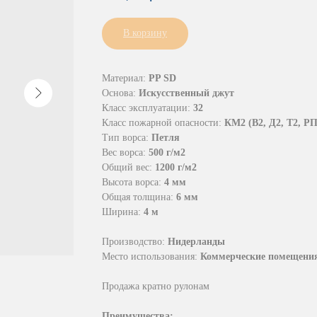
В корзину
Материал:
PP SD
Основа:
Искусственный джут
Класс эксплуатации:
32
Класс пожарной опасности:
КМ2 (В2, Д2, Т2, РП
Тип ворса:
Петля
Вес ворса:
500 г/м2
Общий вес:
1200 г/м2
Высота ворса:
4 мм
Общая толщина:
6 мм
Ширина:
4 м
Производство:
Нидерланды
Место использования:
Коммерческие помещени
Продажа кратно рулонам
Преимущества: