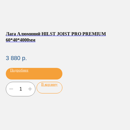
Лага Алюминий HILST JOIST PRO PREMIUM
Оп
60*40*4000мм
EH1
2
3 880
р.
Подробнее
В корзину