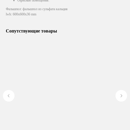
Офисные помещения.
Фальшпол: фальшпол из сульфата кальция
lwh: 600x600x36 mm
Сопутствующие товары